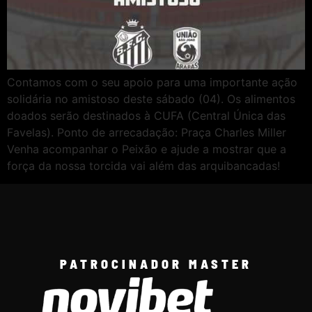
Contamos com o seu apoio para uma importante ação
solidária no amistoso deste sábado (04). Os alimentos
doados serão destinados à CUFA (Central Única das
Favelas). Ponto de arrecadação: Praça Charles Miller
Venha acompanhar o Peixão e ajude a mostrar que a
força da nossa torcida vai além das arquibancadas!
PATROCINADOR MASTER