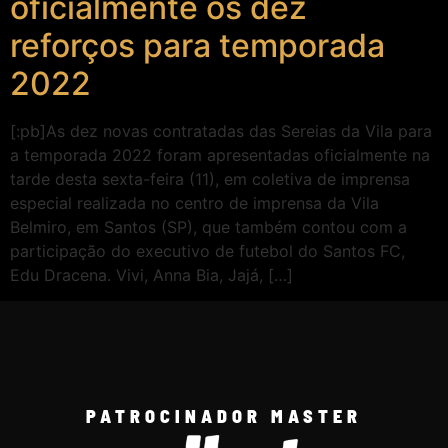
oficialmente os dez
reforços para temporada
2022
[:pb]As dez novas contratadas das Sereias da Vila para
a temporada 2022 foram apresentadas oficialmente na
tarde desta sexta-feira (11), em coletiva de imprensa
especial realizada no centro de imprensa da Vila
Belmiro, em Santos (SP), que também contou com a
participação do executivo de futebol do Santos FC,
Edu Dracena. Vivi, Anna Bia, Jajá, […]
PATROCINADOR MASTER