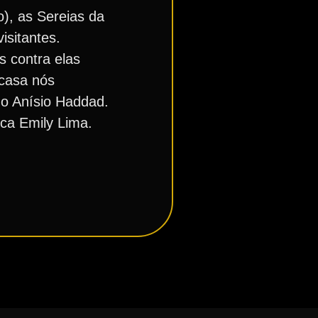
o), as Sereias da
sitantes.
s contra elas
 casa nós
no Anísio Haddad.
ca Emily Lima.