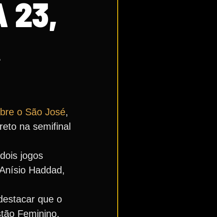
 23,
A
obre o São José
,
reto na semifinal
dois jogos
 Anísio Haddad,
 destacar que o
stão Feminino.