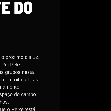
TE DO
o próximo dia 22,
 Rei Pelé.
rês grupos nesta
 com oito atletas
einamento
espaço do campo.
hos.
que o Peixe ‘está