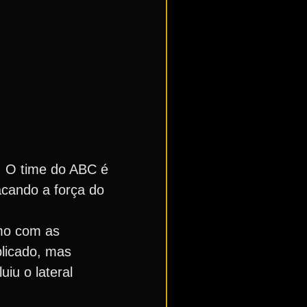
é. O time do ABC é
acando a força do
mo com as
plicado, mas
uiu o lateral