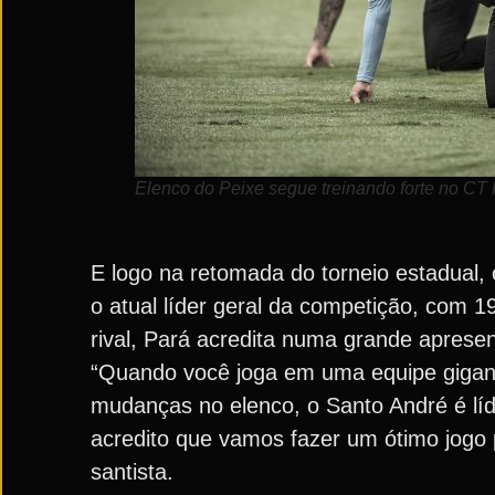
Elenco do Peixe segue treinando forte no CT R
E logo na retomada do torneio estadual, 
o atual líder geral da competição, com 
rival, Pará acredita numa grande aprese
“Quando você joga em uma equipe gigan
mudanças no elenco, o Santo André é líd
acredito que vamos fazer um ótimo jogo pa
santista.