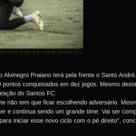
ei Pelé (Foto: Ivan Storti/ Santos FC)
o Alvinegro Praiano terá pela frente o Santo Andr
19 pontos conquistados em dez jogos. Mesmo dest
ntação do Santos FC.
te não tem que ficar escolhendo adversário. Mes
er e continua sendo um grande time. Vai ser com
ra iniciar esse novo ciclo com o pé direito”, concl