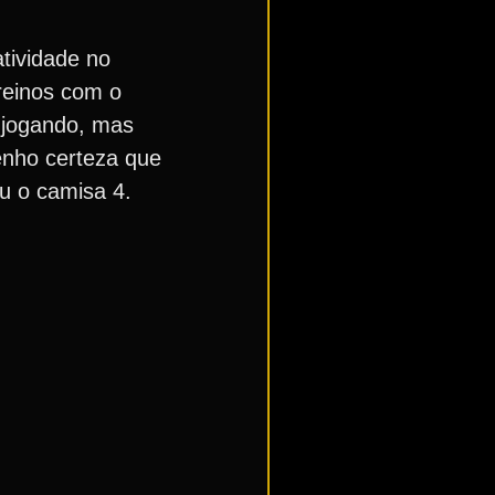
tividade no
reinos com o
 jogando, mas
enho certeza que
ou o camisa 4.