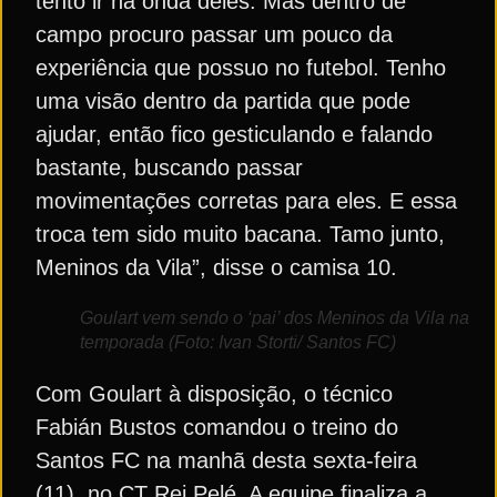
tento ir na onda deles. Mas dentro de
campo procuro passar um pouco da
experiência que possuo no futebol. Tenho
uma visão dentro da partida que pode
ajudar, então fico gesticulando e falando
bastante, buscando passar
movimentações corretas para eles. E essa
troca tem sido muito bacana. Tamo junto,
Meninos da Vila”, disse o camisa 10.
Goulart vem sendo o ‘pai’ dos Meninos da Vila na
temporada (Foto: Ivan Storti/ Santos FC)
Com Goulart à disposição, o técnico
Fabián Bustos comandou o treino do
Santos FC na manhã desta sexta-feira
(11), no CT Rei Pelé. A equipe finaliza a