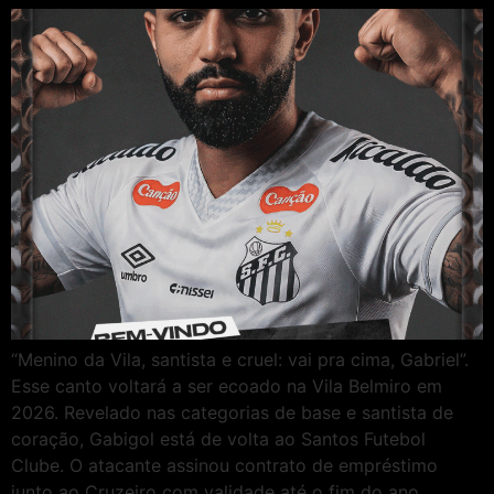
“Menino da Vila, santista e cruel: vai pra cima, Gabriel”.
Esse canto voltará a ser ecoado na Vila Belmiro em
2026. Revelado nas categorias de base e santista de
coração, Gabigol está de volta ao Santos Futebol
Clube. O atacante assinou contrato de empréstimo
junto ao Cruzeiro com validade até o fim do ano.