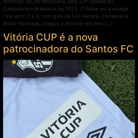
domingo (9), no Maracanã, pela 33ª rodada do
Campeonato Brasileiro de 2025. O Peixe viu a equipe
rival abrir 3 a 2, com gols de Léo Pereira, Carrascal e
Bruno Henrique, chegou a diminuir em dois […]
Vitória CUP é a nova
patrocinadora do Santos FC