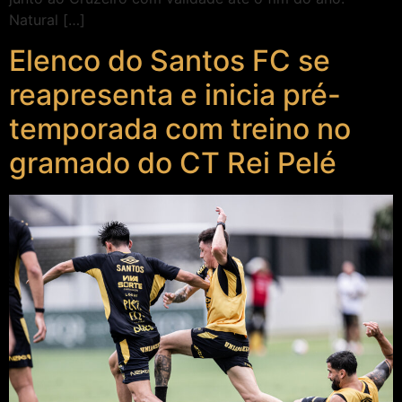
Natural […]
Elenco do Santos FC se
reapresenta e inicia pré-
temporada com treino no
gramado do CT Rei Pelé