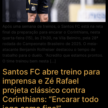
Após uma semana de treinos, o Santos FC está na reta
final da preparação para encarar o Corinthians, nesta
quarta-feira (15), às 21h30, na Vila Belmiro, pela 28ª
rodada do Campeonato Brasileiro de 2025. O meia-
atacante Benjamín Rollheiser destacou o tempo de
trabalho para o duelo. “Acredito que estamos prontos.
O time treinou bem nesta […]
Santos FC abre treino para
imprensa e Zé Rafael
projeta clássico contra
Corinthians: “Encarar todo