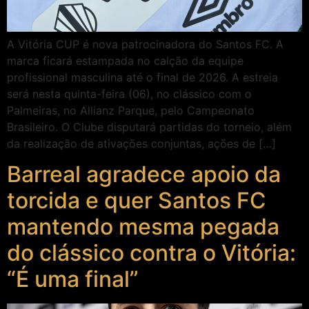
A Vitória CUP é nova patrocinadora do Santos FC. A
marca ficará estampada no calção da equipe
profissional masculina até o final de 2026. A estreia
será nesta quinta-feira (06), no clássico com o
Palmeiras, no Allianz Parque, pelo Campeonato
Brasileiro. O Clube disputará partidas do torneio, além
da realização de ativações conjuntas, ações de […]
Barreal agradece apoio da
torcida e quer Santos FC
mantendo mesma pegada
do clássico contra o Vitória:
“É uma final”