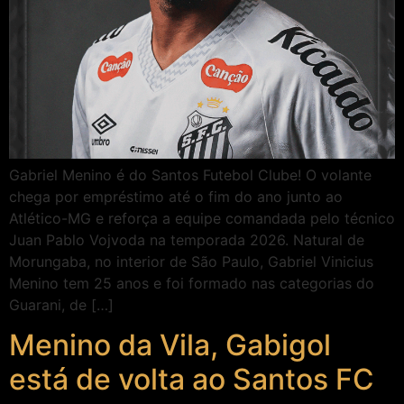
Gabriel Menino é do Santos Futebol Clube! O volante
chega por empréstimo até o fim do ano junto ao
Atlético-MG e reforça a equipe comandada pelo técnico
Juan Pablo Vojvoda na temporada 2026. Natural de
Morungaba, no interior de São Paulo, Gabriel Vinicius
Menino tem 25 anos e foi formado nas categorias do
Guarani, de […]
Menino da Vila, Gabigol
está de volta ao Santos FC