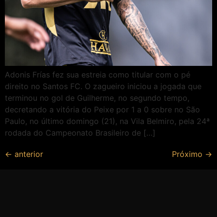
Adonis Frías fez sua estreia como titular com o pé
direito no Santos FC. O zagueiro iniciou a jogada que
terminou no gol de Guilherme, no segundo tempo,
decretando a vitória do Peixe por 1 a 0 sobre no São
Paulo, no último domingo (21), na Vila Belmiro, pela 24ª
rodada do Campeonato Brasileiro de […]
←
anterior
Próximo
→