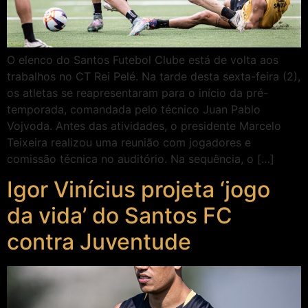
O elenco do Santos Futebol Clube está de volta aos
trabalhos no CT Rei Pelé. Na tarde desta sexta-feira (2),
os atletas se reapresentaram para o início da pré-
temporada, comandada pelo técnico Juan Pablo
Vojvoda. Antes das atividades, o presidente Marcelo
Teixeira realizou uma reunião com jogadores e
comissão técnica no auditório. Na sequência, o […]
Igor Vinícius projeta ‘jogo
da vida’ do Santos FC
contra Juventude