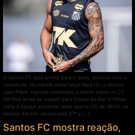
O Santos FC está pronto para o duelo decisivo com o
Juventude. Na manhã desta terça-feira (2), o técnico
Juan Pablo Vojvoda comandou o último treino no CT
Rei Pelé antes da viagem para Caxias do Sul. O Peixe
visita a equipe alviverde nesta quarta (3), às 19h30, no
estádio Alfredo Jaconi, pela 37ª e […]
Santos FC mostra reação,