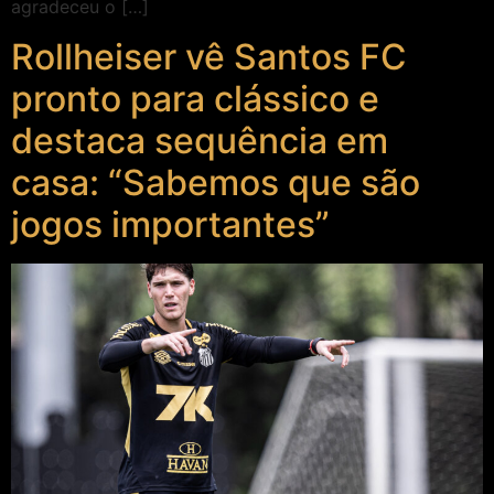
agradeceu o […]
Rollheiser vê Santos FC
pronto para clássico e
destaca sequência em
casa: “Sabemos que são
jogos importantes”