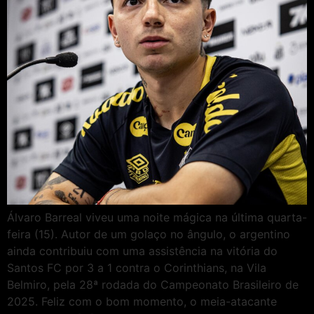
Álvaro Barreal viveu uma noite mágica na última quarta-
feira (15). Autor de um golaço no ângulo, o argentino
ainda contribuiu com uma assistência na vitória do
Santos FC por 3 a 1 contra o Corinthians, na Vila
Belmiro, pela 28ª rodada do Campeonato Brasileiro de
2025. Feliz com o bom momento, o meia-atacante