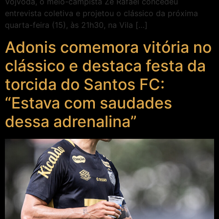
Vojvoda, o meio-campista Zé Rafael concedeu
entrevista coletiva e projetou o clássico da próxima
quarta-feira (15), às 21h30, na Vila […]
Adonis comemora vitória no
clássico e destaca festa da
torcida do Santos FC:
“Estava com saudades
dessa adrenalina”