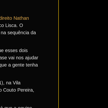
-direito Nathan
co Lisca. O
 na sequência da
ue esses dois
ase vai nos ajudar
 que a gente tenha
), na Vila
o Couto Pereira,
já que a equipe