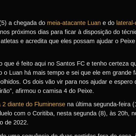
 (5) a chegada do
meia-atacante Luan
e do
lateral
nos próximos dias para ficar à disposição do técni
tletas e acredita que eles possam ajudar o Peixe
 que é feito aqui no Santos FC e tenho certeza q
ço o Luan há mais tempo e sei que ele em grande f
olhidos. Os dois vão vir para nos ajudar e espero
irão”, afirmou o camisa 4 do Peixe.
 2 diante do Fluminense
na última segunda-feira (1
uelo com o Coritiba, nesta segunda (8), às 20h, n
ro de 2022.
 de uma sequência de duas partidas fora de casa, 