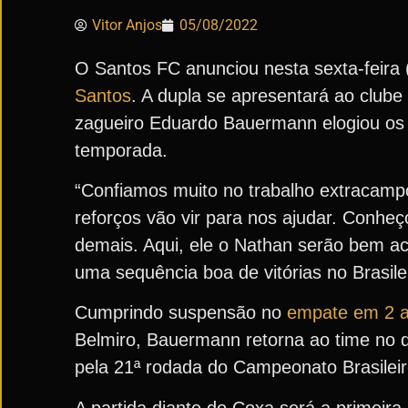
Vitor Anjos
05/08/2022
O Santos FC anunciou nesta sexta-feira
Santos
. A dupla se apresentará ao clube 
zagueiro Eduardo Bauermann elogiou os a
temporada.
“Confiamos muito no trabalho extracampo
reforços vão vir para nos ajudar. Conhe
demais. Aqui, ele o Nathan serão bem ac
uma sequência boa de vitórias no Brasile
Cumprindo suspensão no
empate em 2 a
Belmiro, Bauermann retorna ao time no d
pela 21ª rodada do Campeonato Brasilei
A partida diante do Coxa será a primeira