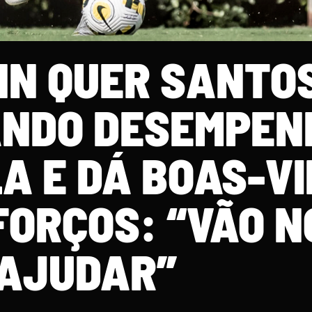
N QUER SANTOS
NDO DESEMPEN
LA E DÁ BOAS-V
FORÇOS: “VÃO N
AJUDAR”