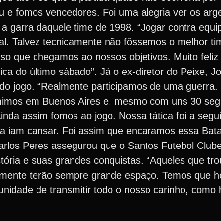
eu e fomos vencedores. Foi uma alegria ver os arg
u a garra daquele time de 1998. “Jogar contra equi
nal. Talvez tecnicamente não fôssemos o melhor t
so que chegamos ao nossos objetivos. Muito feliz 
a do último sábado”. Já o ex-diretor do Peixe, J
 do jogo. “Realmente participamos de uma guerra.
rmimos em Buenos Aires e, mesmo com uns 30 seg
Ainda assim fomos ao jogo. Nossa tática foi a segui
ora iam cansar. Foi assim que encaramos essa Bata
arlos Peres assegurou que o Santos Futebol Clube
ória e suas grandes conquistas. “Aqueles que tro
amente terão sempre grande espaço. Temos que 
unidade de transmitir todo o nosso carinho, como