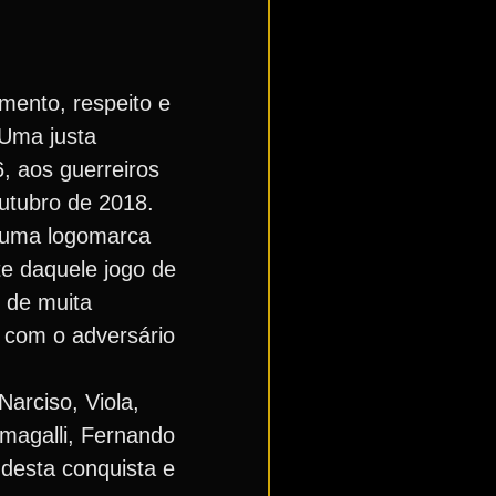
imento, respeito e
 Uma justa
, aos guerreiros
outubro de 2018.
m uma logomarca
te daquele jogo de
e de muita
 com o adversário
Narciso, Viola,
umagalli, Fernando
desta conquista e