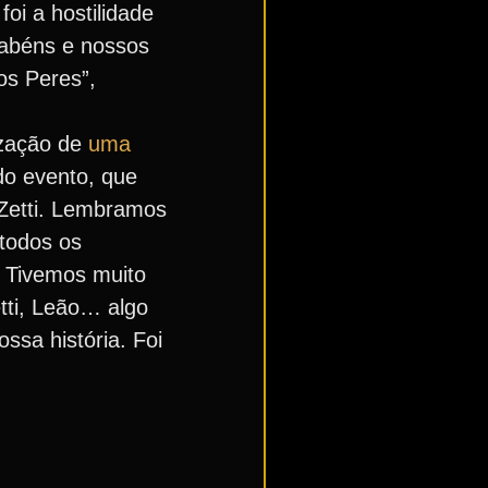
oi a hostilidade
rabéns e nossos
os Peres”,
ização de
uma
do evento, que
 Zetti. Lembramos
 todos os
. Tivemos muito
tti, Leão… algo
ssa história. Foi