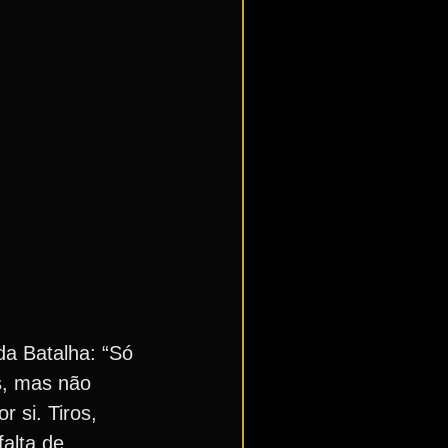
da Batalha: “Só
s, mas não
 si. Tiros,
falta de