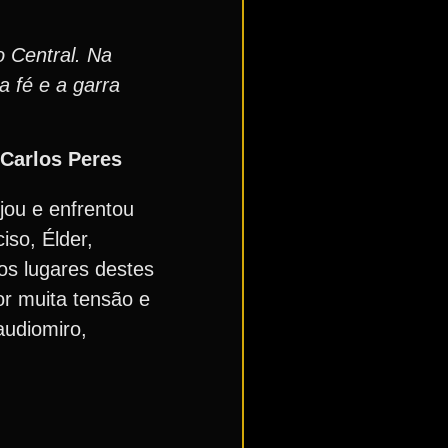
o Central. Na
a fé e a garra
Carlos Peres
jou e enfrentou
iso, Élder,
os lugares destes
or muita tensão e
audiomiro,