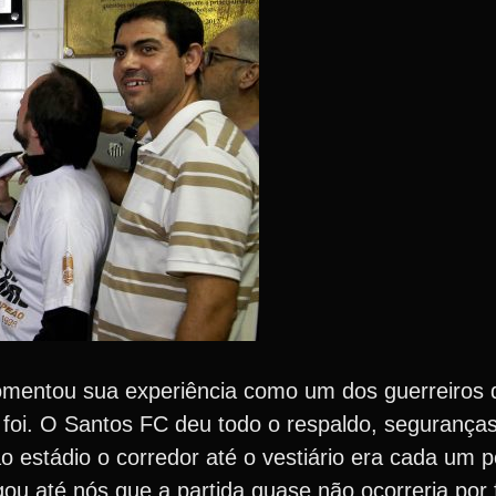
comentou sua experiência como um dos guerreiros 
 foi. O Santos FC deu todo o respaldo, segurança
stádio o corredor até o vestiário era cada um por
ou até nós que a partida quase não ocorreria por 