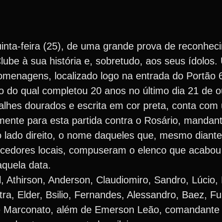
quinta-feira (25), de uma grande prova de reconhec
lube à sua história e, sobretudo, aos seus ídolos.
omenagens, localizado logo na entrada do Portão 6
fo do qual completou 20 anos no último dia 21 de 
lhes dourados e escrita em cor preta, conta co
mente para esta partida contra o Rosário, mandan
Ao lado direito, o nome daqueles que, mesmo diant
orcedores locais, compuseram o elenco que acabou
aquela data.
, Athirson, Anderson, Claudiomiro, Sandro, Lúcio, 
tra, Elder, Bsilio, Fernandes, Alessandro, Baez, F
 Marconato, além de Emerson Leão, comandante 