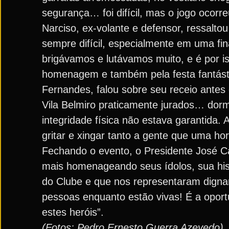
segurança… foi difícil, mas o jogo ocorr
Narciso, ex-volante e defensor, ressalto
sempre difícil, especialmente em uma fi
brigávamos e lutávamos muito, e é por is
homenagem e também pela festa fantástic
Fernandes, falou sobre seu receio antes
Vila Belmiro praticamente jurados… do
integridade física não estava garantida. 
gritar e xingar tanto a gente que uma h
Fechando o evento, o Presidente José C
mais homenageando seus ídolos, sua hist
do Clube e que nos representaram dign
pessoas enquanto estão vivas! É a oport
estes heróis”.
(Fotos: Pedro Ernesto Guerra Azevedo)