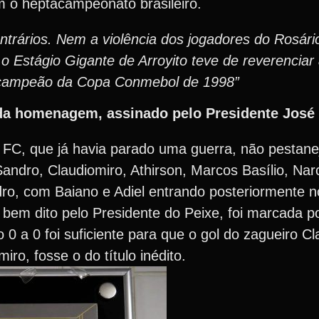
m o heptacampeonato brasileiro.
ntrários. Nem a violência dos jogadores do Rosári
 o Estágio Gigante de Arroyito teve de reverenciar 
mo campeão da Copa Conmebol de 1998”
da homenagem, assinado pelo Presidente José 
 FC, que já havia parado uma guerra, não pestane
andro, Claudiomiro, Athirson, Marcos Basílio, Narc
o, com Baiano e Adiel entrando posteriormente n
 bem dito pelo Presidente do Peixe, foi marcada p
 0 a 0 foi suficiente para que o gol do zagueiro Cl
ro, fosse o do título inédito.