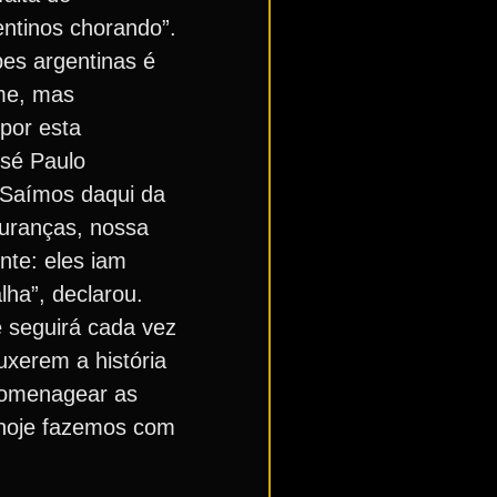
entinos chorando”.
pes argentinas é
ime, mas
por esta
osé Paulo
 Saímos daqui da
uranças, nossa
nte: eles iam
lha”, declarou.
 seguirá cada vez
uxerem a história
homenagear as
 hoje fazemos com