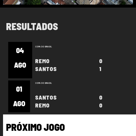
RESULTADOS
COPA DO BRASIL
04
REMO
0
AGO
SANTOS
1
COPA DO BRASIL
01
SANTOS
0
AGO
REMO
0
PRÓXIMO JOGO