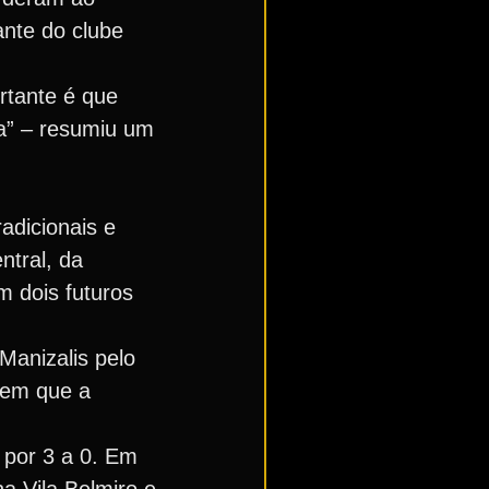
ante do clube
rtante é que
a” – resumiu um
adicionais e
ntral, da
m dois futuros
Manizalis pelo
, em que a
 por 3 a 0. Em