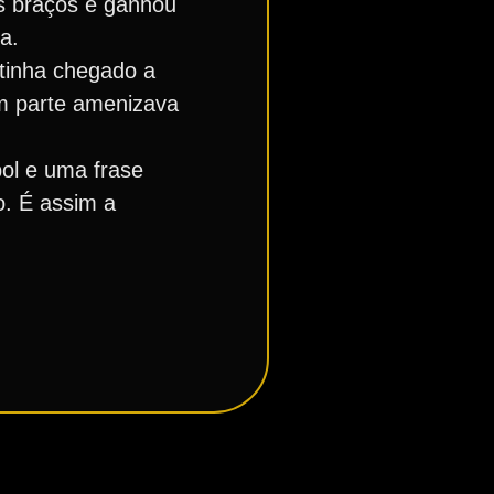
os braços e ganhou
a.
 tinha chegado a
em parte amenizava
ol e uma frase
o. É assim a