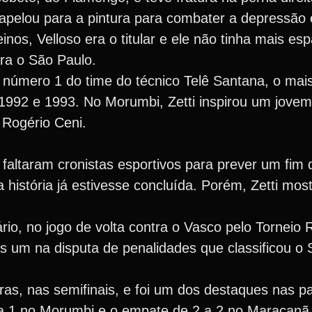
apelou para a pintura para combater a depressão 
einos, Velloso era o titular e ele não tinha mais e
ra o São Paulo.
 número 1 do time do técnico Telê Santana, o mais
 1992 e 1993. No Morumbi, Zetti inspirou um jovem
 Rogério Ceni.
faltaram cronistas esportivos para prever um fim 
a história já estivesse concluída. Porém, Zetti mos
io, no jogo de volta contra o Vasco pelo Torneio 
s um na disputa de penalidades que classificou o 
as, nas semifinais, e foi um dos destaques nas pa
 a 1 no Morumbi e o empate de 2 a 2 no Maracan