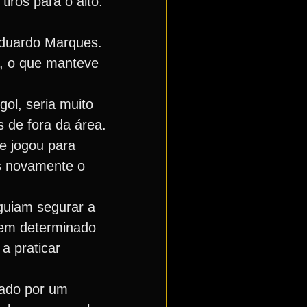
iros para o alto.
 Eduardo Marques.
, o que manteve
ol, seria muito
 de fora da área.
ue jogou para
as novamente o
eguiam segurar a
e em determinado
a praticar
brado por um