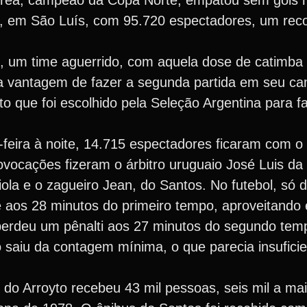
rea, campeão da Copa Norte, empatou sem gols na
ão, em São Luís, com 95.720 espectadores, um reco
l, um time aguerrido, com aquela dose de catimba 
a a vantagem de fazer a segunda partida em seu c
o que foi escolhido pela Seleção Argentina para f
-feira à noite, 14.715 espectadores ficaram com o
ovocações fizeram o árbitro uruguaio José Luis da
Viola e o zagueiro Jean, do Santos. No futebol, só 
 aos 28 minutos do primeiro tempo, aproveitando 
perdeu um pênalti aos 27 minutos do segundo temp
 saiu da contagem mínima, o que parecia insuficie
do Arroyto recebeu 43 mil pessoas, seis mil a ma