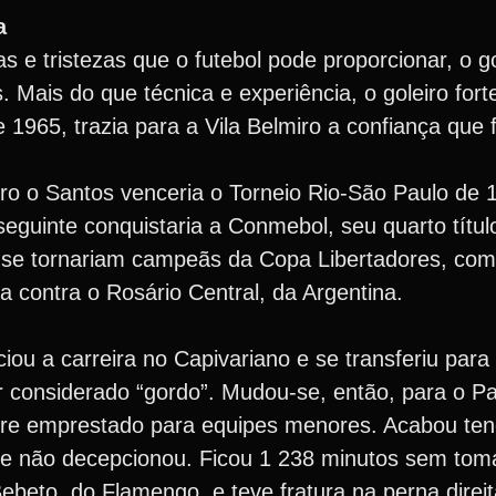
a
s e tristezas que o futebol pode proporcionar, o go
 Mais do que técnica e experiência, o goleiro forte
 1965, trazia para a Vila Belmiro a confiança que f
iro o Santos venceria o Torneio Rio-São Paulo de
eguinte conquistaria a Conmebol, seu quarto títul
is se tornariam campeãs da Copa Libertadores, co
 contra o Rosário Central, da Argentina.
iciou a carreira no Capivariano e se transferiu par
r considerado “gordo”. Mudou-se, então, para o P
empre emprestado para equipes menores. Acabou t
, e não decepcionou. Ficou 1 238 minutos sem toma
eto, do Flamengo, e teve fratura na perna direi