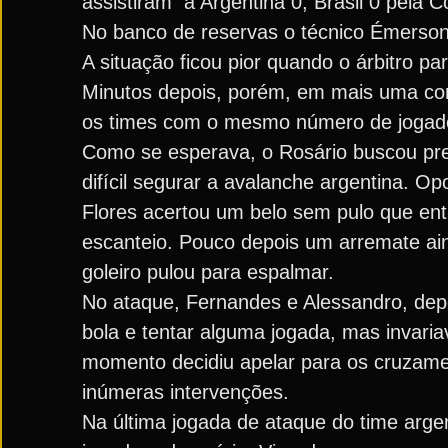
assistiram a Argentina 0, Brasil 0 pela C
No banco de reservas o técnico Émerson 
A situação ficou pior quando o árbitro 
Minutos depois, porém, em mais uma co
os times com o mesmo número de jogad
Como se esperava, o Rosário buscou pres
difícil segurar a avalanche argentina. O
Flores acertou um belo sem pulo que entra
escanteio. Pouco depois um arremate ain
goleiro pulou para espalmar.
No ataque, Fernandes e Alessandro, depo
bola e tentar alguma jogada, mas invari
momento decidiu apelar para os cruzament
inúmeras intervenções.
Na última jogada de ataque do time argent