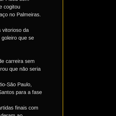
e cogitou
spaço no Palmeiras.
 vitorioso da
 goleiro que se
de carreira sem
trou que não seria
Rio-São Paulo,
Santos para a fase
rtidas finais com
ã deram ao