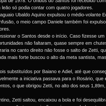
opa de 1978. O ônibus do Santos foi recebido com t
leão só podia contar com quatro jogadores.
paraguaio Ubaldo Aquino expulsou o médio-volante
nfusão, o meio campo Daniele também foi expulso
ores.
sionar o Santos desde o início. Caso fizesse um g
portunidades não faltaram, quase sempre em chutes
ria no canto direito não fosse o salto de Zetti, q
da mais forte buscou o alto da meta santista, m
is substituídos por Baiano e Adiel, até que cons
avelmente a iniciativa passava para o Rosário, qu
os, o que obrigou Zetti, no alto dos seus 1,89m, 
ino, Zetti saltou, encaixou a bola e foi desequili