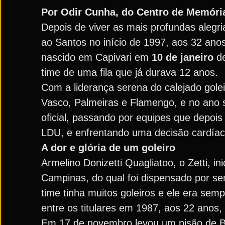
Por Odir Cunha, do Centro de Memóri
Depois de viver as mais profundas alegria
ao Santos no início de 1997, aos 32 anos.
nascido em Capivari em
10 de janeiro
de
time de uma fila que já durava 12 anos.
Com a liderança serena do calejado gole
Vasco, Palmeiras e Flamengo, e no ano s
oficial, passando por equipes que depo
LDU, e enfrentando uma decisão cardíaca
A dor e glória de um goleiro
Armelino Donizetti Quagliatoo, o Zetti, in
Campinas, do qual foi dispensado por se
time tinha muitos goleiros e ele era s
entre os titulares em 1987, aos 22 anos
Em 17 de novembro levou um pisão de Beb