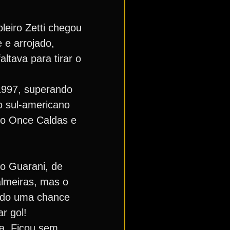
leiro Zetti chegou
 e arrojado,
altava para tirar o
 1997, superando
o sul-americano
mo Once Caldas e
a o Guarani, de
almeiras, mas o
endo uma chance
r gol!
ta. Ficou sem