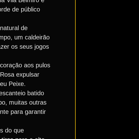
 Vila Belmiro e
rde de público
natural de
ampo, um caldeirão
azer os seus jogos
 coração aos pulos
 Rosa expulsar
deu Peixe.
escanteio batido
o, muitas outras
nte para garantir
is do que