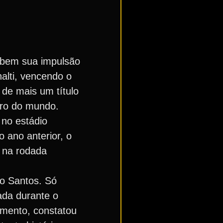
r bem sua impulsão
alti, vencendo o
 de mais um título
eiro do mundo.
 no estádio
 ano anterior, o
1 na rodada
do Santos. Só
ada durante o
imento, constatou