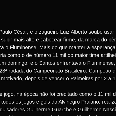
 Paulo César, e o zagueiro Luiz Alberto soube usa
 subir mais alto e cabecear firme, da marca do pên
tra o Fluminense. Mais do que manter a esperança
tória como o de número 11 mil do maior time artilh
um domingo, e o Santos enfrentava o Fluminense,
a 28ª rodada do Campeonato Brasileiro. Campeão do
a motivado, depois de vencer o Palmeiras por 2 a 
de jogo, na época não foi creditado como o 11 mil 
dos os jogos e gols do Alvinegro Praiano, realiz
squisadores Guilherme Guarche e Guilherme Nasc