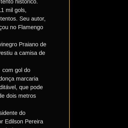
tento histórico.
1 mil gols,
tentos. Seu autor,
meçou no Flamengo
vinegro Praiano de
vestiu a camisa de
, com gol do
ndonça marcaria
ditável, que pode
 de dois metros
sidente do
r Edilson Pereira