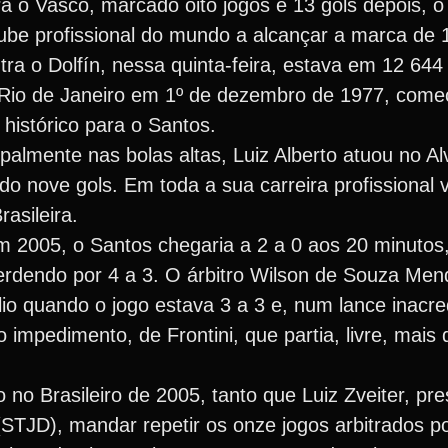
ra o Vasco, marcado oito jogos e 13 gols depois, o 
ube profissional do mundo a alcançar a marca de 1
ra o Dolfín, nessa quinta-feira, estava em 12 644 
no Rio de Janeiro em 1º de dezembro de 1977, co
histórico para o Santos.
palmente nas bolas altas, Luiz Alberto atuou no Al
o nove gols. Em toda a sua carreira profissional 
asileira.
m 2005, o Santos chegaria a 2 a 0 aos 20 minutos
perdendo por 4 a 3. O árbitro Wilson de Souza Me
io quando o jogo estava 3 a 3 e, num lance inacre
 impedimento, de Frontini, que partia, livre, mais
no Brasileiro de 2005, tanto que Luiz Zveiter, pre
STJD), mandar repetir os onze jogos arbitrados po