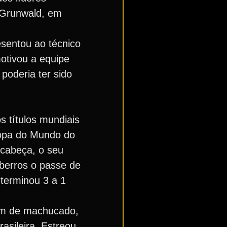
 Grunwald, em
esentou ao técnico
otivou a equipe
poderia ter sido
 títulos mundiais
Copa do Mundo do
 cabeça, o seu
s berros o passe de
 terminou 3 a 1
ém de machucado,
asileira. Estreou