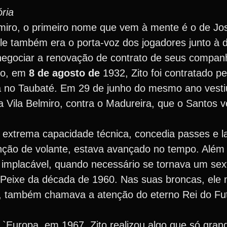
ria
miro, o primeiro nome que vem à mente é o de Jos
le também era o porta-voz dos jogadores junto à d
egociar a renovação de contrato de seus companh
ulo, em
8 de agosto de
1932, Zito foi contratado p
ira no Taubaté. Em 29 de junho do mesmo ano vesti
 Vila Belmiro, contra o Madureira, que o Santos v
e extrema capacidade técnica, concedia passes e 
nção de volante, estava avançado no tempo. Além
implacável, quando necessário se tornava um sex
 Peixe da década de 1960. Nas suas broncas, ele 
, também chamava a atenção do eterno Rei do Fut
 `Europa, em 1967, Zito realizou algo que só gran