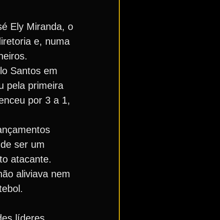
é Ely Miranda, o
iretoria e, numa
eiros.
elo Santos em
u pela primeira
enceu por 3 a 1,
lançamentos
 de ser um
to atacante.
não aliviava nem
ebol.
des líderes