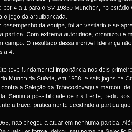
o por 4 a 1 para o SV 19860 München, no estádio
 o jogo da arquibancada.
o desempenho da equipe, foi ao vestiário e se apr
na partida. Com extrema autoridade, organizou e m
 campo. O resultado dessa incrível liderança não 
5 a 4.
o teve fundamental importância nos dois primeiros
pa do Mundo da Suécia, em 1958, e seis jogos na 
, contra a Seleção da Tchecoslováquia marcou, de
da. Sentiu a possibilidade de ir à frente, pediu ao
nte a trave, praticamente decidindo a partida que
66, não chegou a atuar em nenhuma partida. Al
e qualquer forma, deixou seu nome na Seleção Br