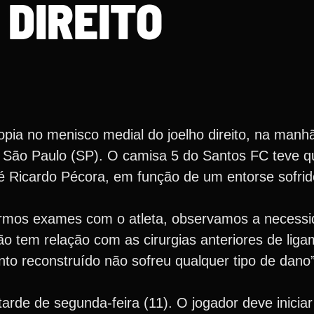
DIREITO
opia no menisco medial do joelho direito, na manh
 em São Paulo (SP). O camisa 5 do Santos FC teve qu
osé Ricardo Pécora, em função de um entorse sofri
armos exames com o atleta, observamos a necessid
ão tem relação com as cirurgias anteriores de lig
nto reconstruído não sofreu qualquer tipo de dano”
tarde de segunda-feira (11). O jogador deve iniciar