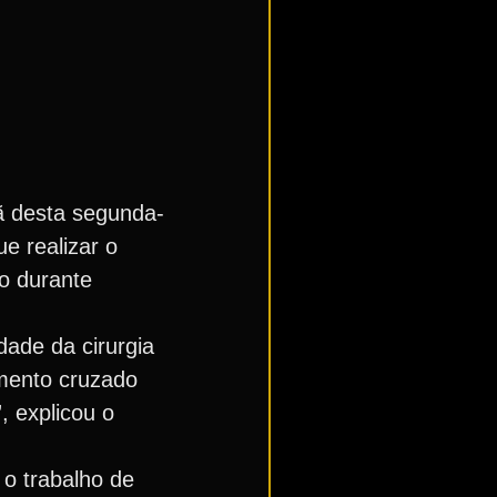
ã desta segunda-
e realizar o
do durante
ade da cirurgia
amento cruzado
, explicou o
 o trabalho de