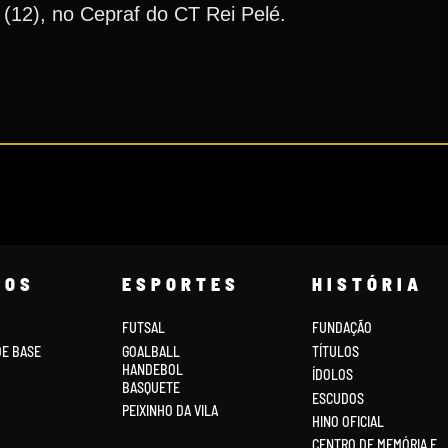
a (12), no Cepraf do CT Rei Pelé.
COS
ESPORTES
HISTÓRIA
FUTSAL
FUNDAÇÃO
DE BASE
GOALBALL
TÍTULOS
HANDEBOL
ÍDOLOS
BASQUETE
ESCUDOS
PEIXINHO DA VILA
HINO OFICIAL
CENTRO DE MEMÓRIA E