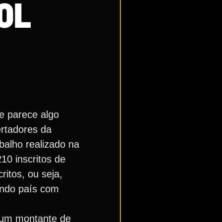
OL
e parece algo
ertadores da
alho realizado na
10 inscritos de
itos, ou seja,
undo país com
o um montante de