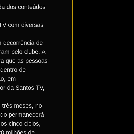
da dos conteúdos
 TV com diversas
m decorrência de
ram pelo clube. A
ra que as pessoas
 dentro de
ão, em
or da Santos TV,
e três meses, no
eúdo permanecerá
s cinco ciclos,
20 milhões de