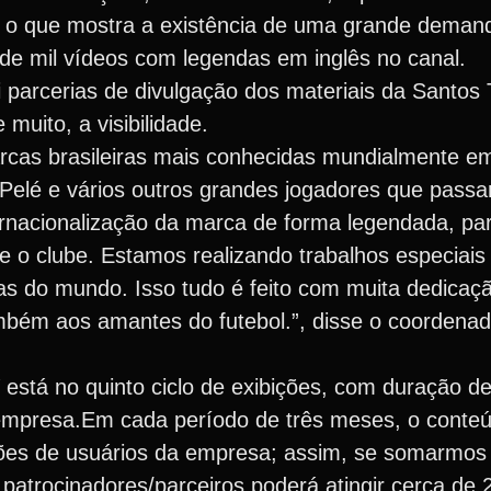
, o que mostra a existência de uma grande deman
 de mil vídeos com legendas em inglês no canal.
arcerias de divulgação dos materiais da Santos
uito, a visibilidade.
rcas brasileiras mais conhecidas mundialmente e
, Pelé e vários outros grandes jogadores que passa
rnacionalização da marca de forma legendada, pa
e o clube. Estamos realizando trabalhos especiais
as do mundo. Isso tudo é feito com muita dedicaç
ém aos amantes do futebol.”, disse o coordenad
 está no quinto ciclo de exibições, com duração d
 empresa.Em cada período de três meses, o cont
ões de usuários da empresa; assim, se somarmos o
patrocinadores/parceiros poderá atingir cerca de 