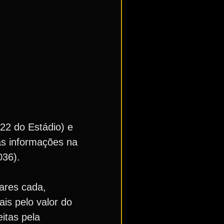
22 do Estádio) e
ras informações na
036).
gares cada,
is pelo valor do
itas pela