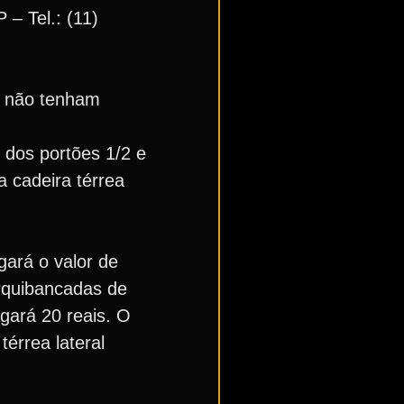
– Tel.: (11)
o não tenham
 dos portões 1/2 e
a cadeira térrea
ará o valor de
arquibancadas de
agará 20 reais. O
érrea lateral