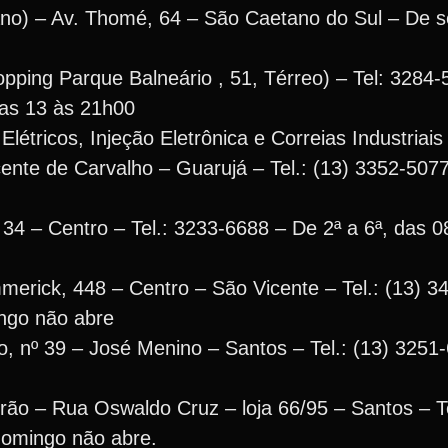
no) – Av. Thomé, 64 – São Caetano do Sul – De 
opping Parque Balneário , 51, Térreo) – Tel: 3284
das 13 às 21h00
létricos, Injeção Eletrônica e Correias Industriai
ente de Carvalho – Guarujá – Tel.: (13) 3352-5077
4 – Centro – Tel.: 3233-6688 – De 2ª a 6ª, das 0
erick, 448 – Centro – São Vicente – Tel.: (13) 
ngo não abre
, nº 39 – José Menino – Santos – Tel.: (13) 3251
ão – Rua Oswaldo Cruz – loja 66/95 – Santos – T
domingo não abre.