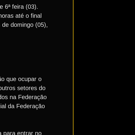
 6ª feira (03).
oras até o final
 de domingo (05),
ão que ocupar o
outros setores do
ados na Federação
cial da Federação
a para entrar no