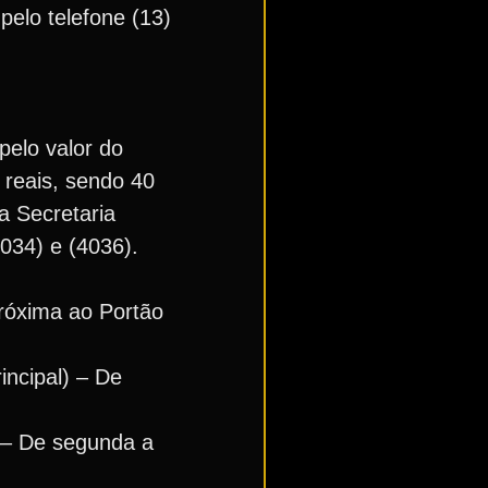
pelo telefone (13)
pelo valor do
0 reais, sendo 40
a Secretaria
4034) e (4036).
(próxima ao Portão
incipal) – De
o – De segunda a