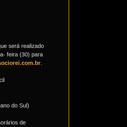
ue será realizado
- feira (30) para
ciorei.com.br
.
il
tano do Sul)
orários de