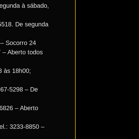
segunda à sábado,
-5518. De segunda
s – Socorro 24
 – Aberto todos
8 às 18h00;
3467-5298 – De
-6826 – Aberto
el.: 3233-8850 –