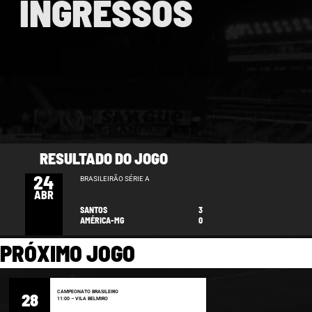
INGRESSOS
RESULTADO DO JOGO
24
BRASILEIRÃO SÉRIE A
ABR
SANTOS
3
AMÉRICA-MG
0
PRÓXIMO JOGO
CAMPEONATO BRASILEIRO
28
11:00 – VILA BELMIRO