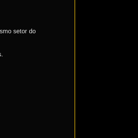
esmo setor do
s.