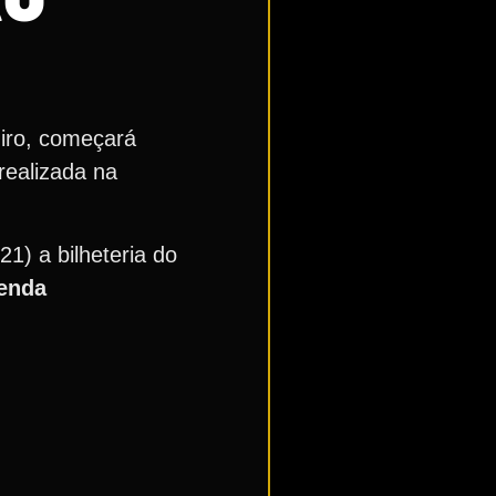
miro, começará
 realizada na
21) a bilheteria do
enda