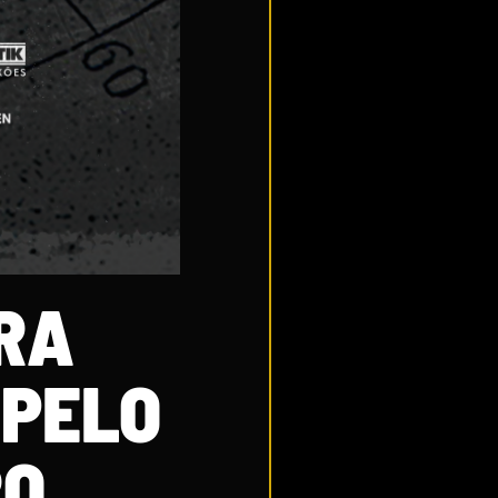
RA
 PELO
RO