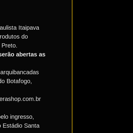
ulista Itaipava
produtos do
 Preto.
serão abertas as
 arquibancadas
do Botafogo,
terashop.com.br
elo ingresso,
o Estádio Santa