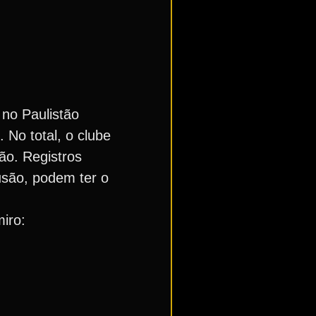
 no Paulistão
 No total, o clube
ção. Registros
tusão, podem ter o
miro: