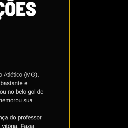
ÇÕES
 Atlético (MG),
 bastante e
ou no belo gol de
comemorou sua
nça do professor
vitória. Fazia