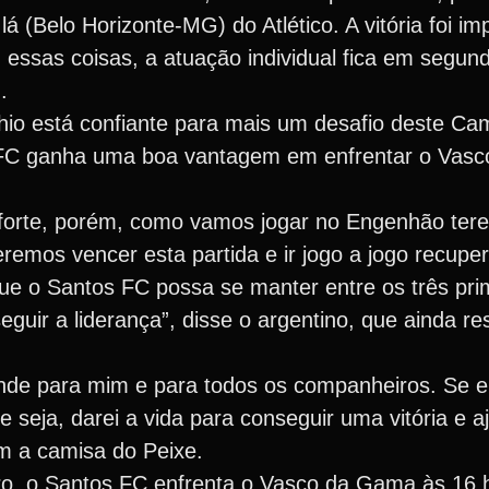
 (Belo Horizonte-MG) do Atlético. A vitória foi im
sas coisas, a atuação individual fica em segund
.
cchio está confiante para mais um desafio deste C
s FC ganha uma boa vantagem em enfrentar o Vas
forte, porém, como vamos jogar no Engenhão ter
emos vencer esta partida e ir jogo a jogo recupe
 o Santos FC possa se manter entre os três prim
uir a liderança”, disse o argentino, que ainda re
nde para mim e para todos os companheiros. Se el
seja, darei a vida para conseguir uma vitória e aj
om a camisa do Peixe.
ro, o Santos FC enfrenta o Vasco da Gama às 16 