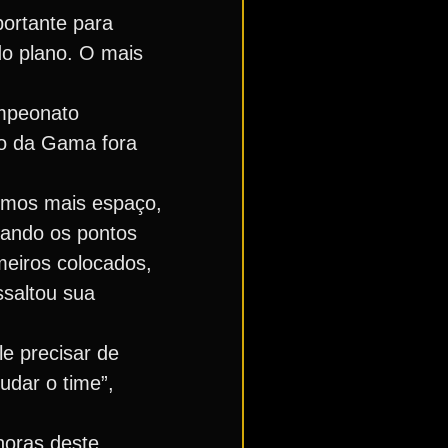
portante para
o plano. O mais
ampeonato
co da Gama fora
emos mais espaço,
rando os pontos
eiros colocados,
ssaltou sua
e precisar de
udar o time”,
horas deste