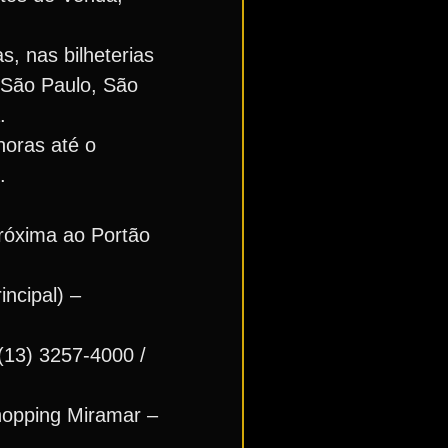
, nas bilheterias
 São Paulo, São
.
horas até o
.
(próxima ao Portão
incipal) –
 (13) 3257-4000 /
hopping Miramar –
.