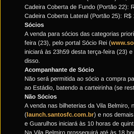
Cadeira Coberta de Fundo (Portão 22): R$
Cadeira Coberta Lateral (Portão 25): R$ 1
Sócios
A venda para sócios das categorias priorit
feira (23), pelo portal Sócio Rei (
www.soc
iniciará às 23h59 desta terça-feira (23) 
disso.
Acompanhante de Sócio
Não será permitida ao sócio a compra pa
ao Estádio, batendo a carteirinha (se res
Não Sócios
A venda nas bilheterias da Vila Belmiro,
(
launch.santosfc.com.br
) e nos demais
e Guarulhos iniciará às 10 horas de quinta
Na Vila Belmiro prosseguirá até às 18 