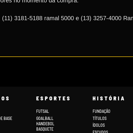
edores no momento da compra.
: (11) 3181-5188 ramal 5000 e (13) 3257-4000 Ra
COS
ESPORTES
HISTÓRIA
FUTSAL
FUNDAÇÃO
DE BASE
GOALBALL
TÍTULOS
HANDEBOL
ÍDOLOS
BASQUETE
ESCUDOS