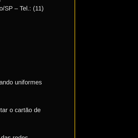
/SP – Tel.: (11)
jando uniformes
tar o cartão de
 das redes