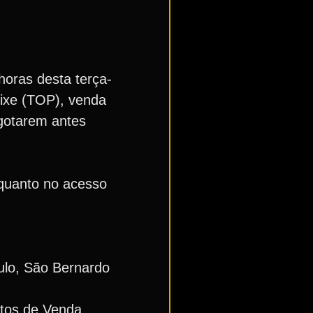
 horas desta terça-
eixe (TOP), venda
sgotarem antes
 quanto no acesso
ulo, São Bernardo
tos de Venda,