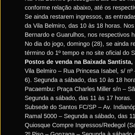
conforme relação abaixo, até os respect
Se ainda restarem ingressos, as entradas
da Vila Belmiro, das 10 às 18 horas. No
Bernardo e Guarulhos, nos respectivos 
No dia do jogo, domingo (28), se ainda r
término do 1º tempo e no site oficial do 
Postos de venda na Baixada Santista
Vila Belmiro – Rua Princesa Isabel, s/ nº
6). Segunda a sábado, das 10 às 18 hor
Pacaembu: Praça Charles Miller s/n – São 
Segunda a sábado, das 11 às 17 horas.
Subsede do Santos FC/SP – Av. Indianópol
Ramal 5000 – Segunda a sábado, das 11
Quiosque Compre Ingressos/Redegol (San
2º Piso – Gonzaga – Segunda à sábado d