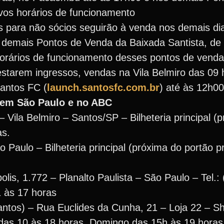
ivos horários de funcionamento
 para não sócios seguirão à venda nos demais dias
s demais Pontos de Venda da Baixada Santista, de
horários de funcionamento desses pontos de venda
estarem ingressos, vendas na Vila Belmiro das 09 
Santos FC (
launch.santosfc.com.br
) até às 12h00
, em São Paulo e no ABC
 – Vila Belmiro – Santos/SP – Bilheteria principal 
as.
Paulo – Bilheteria principal (próxima do portão pr
is, 1.772 – Planalto Paulista – São Paulo – Tel.:
 às 17 horas
tos) – Rua Euclides da Cunha, 21 – Loja 22 – S
as 10 às 18 horas. Domingo das 15h às 19 horas