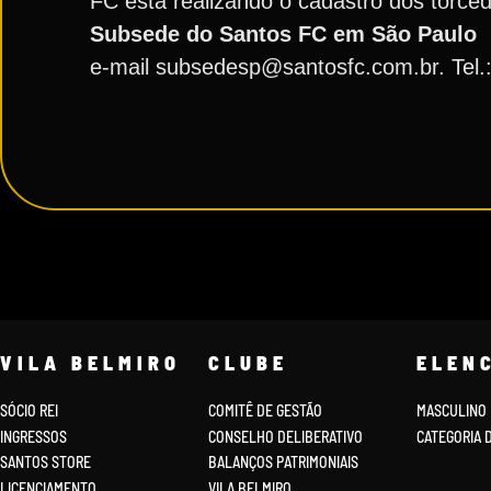
FC está realizando o cadastro dos torc
Subsede do Santos FC em São Paulo
e-mail subsedesp@santosfc.com.br. Tel.
VILA BELMIRO
CLUBE
ELEN
SÓCIO REI
COMITÊ DE GESTÃO
MASCULINO
INGRESSOS
CONSELHO DELIBERATIVO
CATEGORIA 
SANTOS STORE
BALANÇOS PATRIMONIAIS
LICENCIAMENTO
VILA BELMIRO