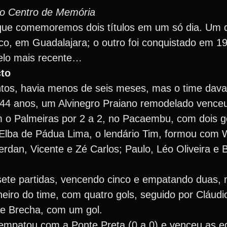
do Centro de Memória
m que comemoremos dois títulos em um só dia. Um
sco, em Guadalajara; o outro foi conquistado em 1
lo mais recente…
cto
antos, havia menos de seis meses, mas o time dav
á 44 anos, um Alvinegro Praiano remodelado venceu
o Palmeiras por 2 a 2, no Pacaembu, com dois g
Elba de Pádua Lima, o lendário Tim, formou com 
dan, Vicente e Zé Carlos; Paulo, Léo Oliveira e B
 sete partidas, vencendo cinco e empatando duas,
lheiro do time, com quatro gols, seguido por Cláud
a e Brecha, com um gol.
empatou com a Ponte Preta (0 a 0) e venceu as e