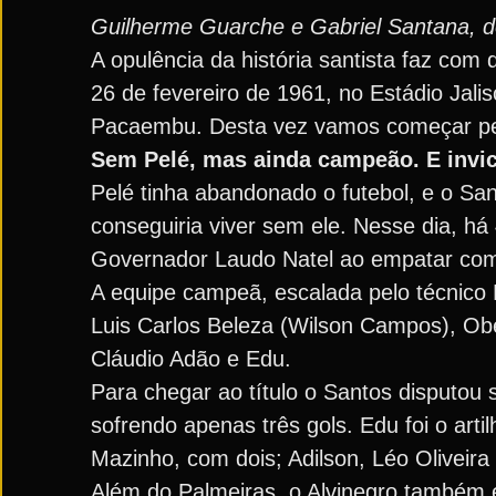
Guilherme Guarche e Gabriel Santana, 
A opulência da história santista faz co
26 de fevereiro de 1961, no Estádio Jali
Pacaembu. Desta vez vamos começar pe
Sem Pelé, mas ainda campeão. E invi
Pelé tinha abandonado o futebol, e o S
conseguiria viver sem ele. Nesse dia, h
Governador Laudo Natel ao empatar com 
A equipe campeã, escalada pelo técnico 
Luis Carlos Beleza (Wilson Campos), Ober
Cláudio Adão e Edu.
Para chegar ao título o Santos disputou
sofrendo apenas três gols. Edu foi o arti
Mazinho, com dois; Adilson, Léo Oliveir
Além do Palmeiras, o Alvinegro também 