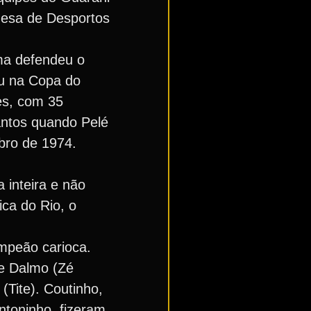
guesa de Desportos
ma defendeu o
u na Copa do
es, com 35
Santos quando Pelé
ubro de 1974.
 inteira e não
ca do Rio, o
ampeão carioca.
 e Dalmo (Zé
(Tite). Coutinho,
ntoninho, fizeram