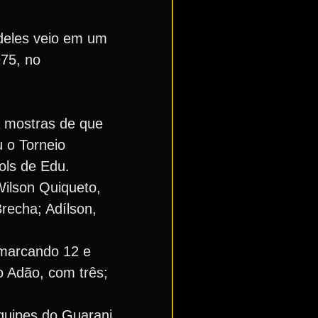
 deles veio em um
975, no
a mostras de que
 o Torneio
ols de Edu.
Wilson Quiqueto,
recha; Adílson,
 marcando 12 e
io Adão, com três;
quipes do Guarani