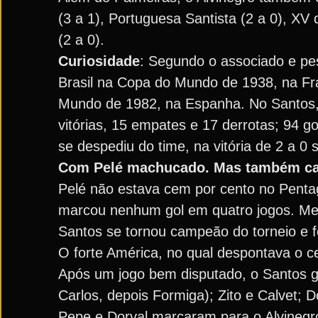
(3 a 1), Portuguesa Santista (2 a 0), XV 
(2 a 0).
Curiosidade
: Segundo o associado e pe
Brasil na Copa do Mundo de 1938, na F
Mundo de 1982, na Espanha. No Santos, 
vitórias, 15 empates e 17 derrotas; 94 g
se despediu do time, na vitória de 2 a 0
Com Pelé machucado. Mas também ca
Pelé não estava cem por cento no Pentag
marcou nenhum gol em quatro jogos. Me
Santos se tornou campeão do torneio e fe
O forte América, no qual despontava o c
Após um jogo bem disputado, o Santos ga
Carlos, depois Formiga); Zito e Calvet; D
Pepe e Dorval marcaram para o Alvinegro