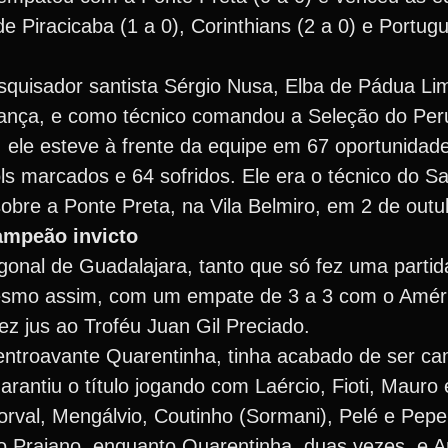
de Piracicaba (1 a 0), Corinthians (2 a 0) e Portu
squisador santista Sérgio Nusa, Elba de Pádua Li
rança, e como técnico comandou a Seleção do Per
ele esteve à frente da equipe em 67 oportunidad
ols marcados e 64 sofridos. Ele era o técnico do 
 sobre a Ponte Preta, na Vila Belmiro, em 2 de out
mpeão invicto
onal de Guadalajara, tanto que só fez uma partida
smo assim, com um empate de 3 a 3 com o Améri
z jus ao Troféu Juan Gil Preciado.
entroavante Quarentinha, tinha acabado de ser c
rantiu o título jogando com Laércio, Fioti, Mauro
orval, Mengálvio, Coutinho (Sormani), Pelé e Pepe 
 Praiano, enquanto Quarentinha, duas vezes, e A