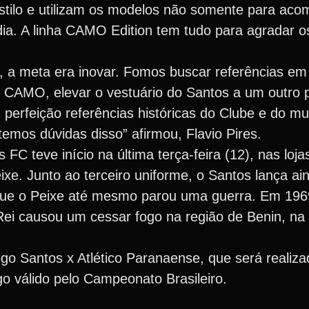
ilo e utilizam os modelos não somente para aco
ia. A linha CAMO Edition tem tudo para agradar o
, a meta era inovar. Fomos buscar referências e
lo CAMO, elevar o vestuário do Santos a um outro
 perfeição referências históricas do Clube e do 
temos dúvidas disso” afirmou, Flavio Pires.
C teve início na última terça-feira (12), nas lojas
eixe. Junto ao terceiro uniforme, o Santos lança 
e o Peixe até mesmo parou uma guerra. Em 196
 Rei causou um cessar fogo na região de Benin, na 
.
ogo Santos x Atlético Paranaense, que será realiz
go válido pelo Campeonato Brasileiro.