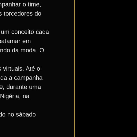
mpanhar o time,
s torcedores do
m um conceito cada
 patamar em
mundo da moda. O
 virtuais. Até o
ainda a campanha
9, durante uma
Nigéria, na
ado no sábado