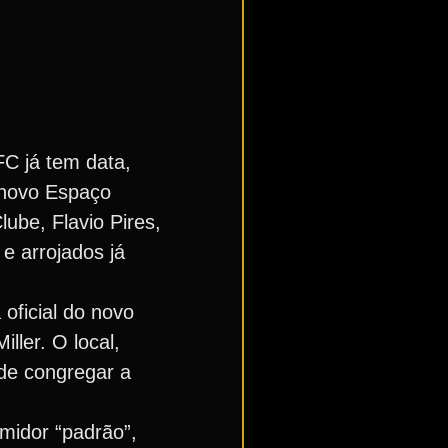
C já tem data,
o novo Espaço
ube, Flavio Pires,
 arrojados já
oficial do novo
ller. O local,
ade congregar a
midor “padrão”,