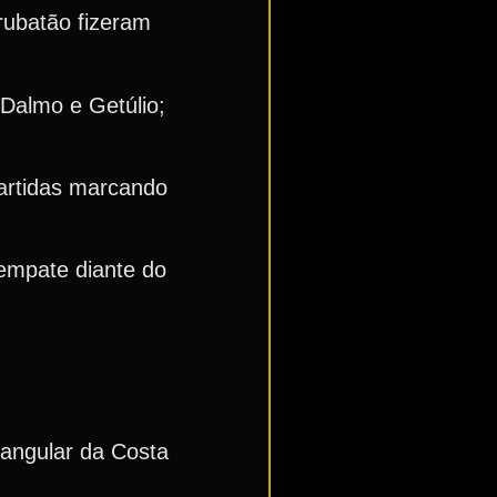
rubatão fizeram
 Dalmo e Getúlio;
partidas marcando
 empate diante do
iangular da Costa