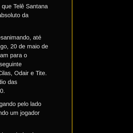
á que Telê Santana
 absoluto da
desanimando, até
go, 20 de maio de
ram para o
seguinte
las, Odair e Tite.
dio das
0.
ogando pelo lado
endo um jogador