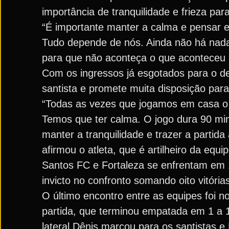
importância de tranquilidade e frieza par
“É importante manter a calma e pensar e
Tudo depende de nós. Ainda não há nada
para que não aconteça o que aconteceu n
Com os ingressos já esgotados para o de
santista e promete muita disposição para
“Todas as vezes que jogamos em casa o e
Temos que ter calma. O jogo dura 90 mi
manter a tranquilidade e trazer a partid
afirmou o atleta, que é artilheiro da eq
Santos FC e Fortaleza se enfrentam em 1
invicto no confronto somando oito vitóri
O último encontro entre as equipes foi n
partida, que terminou empatada em 1 a 1
lateral Dênis marcou para os santistas e