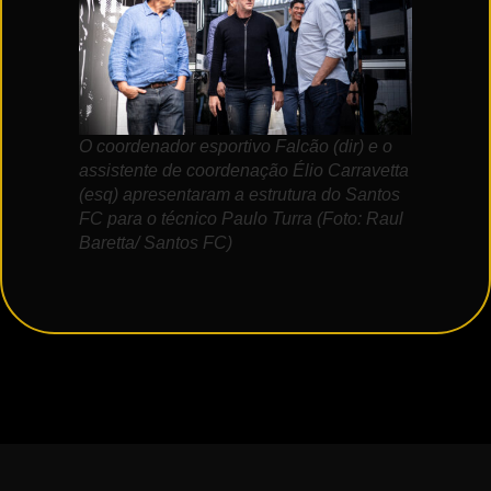
O coordenador esportivo Falcão (dir) e o
assistente de coordenação Élio Carravetta
(esq) apresentaram a estrutura do Santos
FC para o técnico Paulo Turra (Foto: Raul
Baretta/ Santos FC)