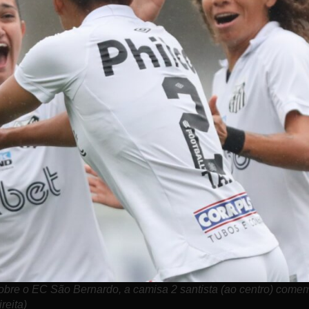
obre o EC São Bernardo, a camisa 2 santista (ao centro) come
reita)