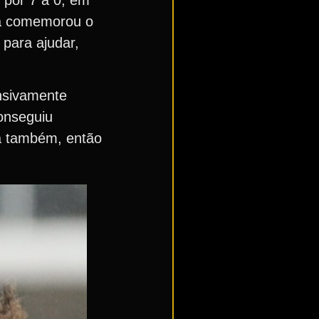
yla comemorou o
para ajudar,
ensivamente
onseguiu
ca também, então