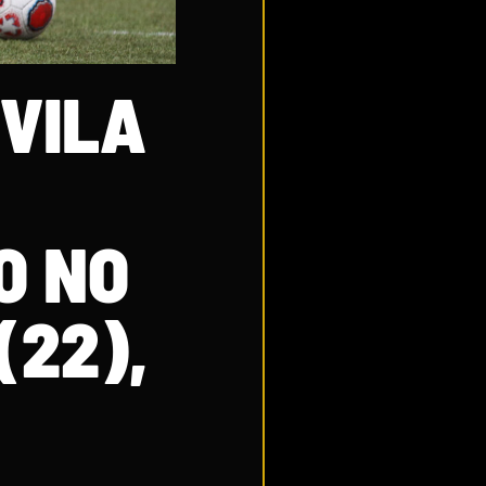
 VILA
O NO
(22),