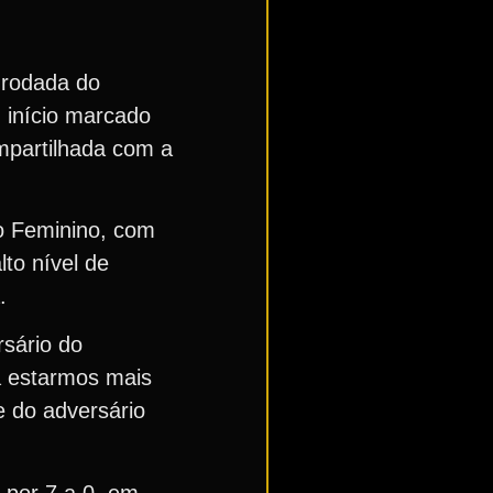
a rodada do
 início marcado
mpartilhada com a
ão Feminino, com
lto nível de
.
rsário do
a estarmos mais
e do adversário
 por 7 a 0, em