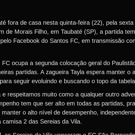
é fora de casa nesta quinta-feira (22), pela sext
 de Morais Filho, em Taubaté (SP), a partida tem
 pelo Facebook do Santos FC, em transmissão co
os FC ocupa a segunda colocação geral do Paulist
eiras partidas. A zagueira Tayla espera manter o a
para seguir evoluindo e buscando o topo da tabela
a e respeitamos muito como a qualquer outro adve
mpenho tem que ser alto em todas as partidas, pr
, manter o alto nível de desempenho, independent
a camisa 2 das Sereias da Vila.
l, as Sereias da Vila venceram o EC São Bernardo