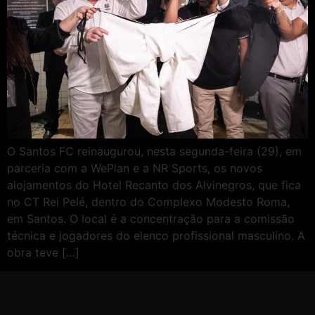
O Santos FC reinaugurou, nesta segunda-feira (29), em
parceria com a WePlan e a NR Sports, os novos
alojamentos do Hotel Recanto dos Alvinegros, que fica
no CT Rei Pelé, dentro do Complexo Modesto Roma,
em Santos. O local é a concentração para a comissão
técnica e jogadores do elenco profissional masculino. A
obra teve […]