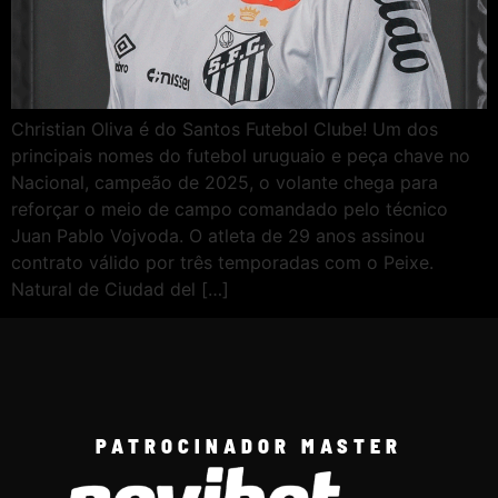
Christian Oliva é do Santos Futebol Clube! Um dos
principais nomes do futebol uruguaio e peça chave no
Nacional, campeão de 2025, o volante chega para
reforçar o meio de campo comandado pelo técnico
Juan Pablo Vojvoda. O atleta de 29 anos assinou
contrato válido por três temporadas com o Peixe.
Natural de Ciudad del […]
PATROCINADOR MASTER