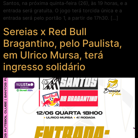
Santos, na próxima quinta-feira (26), às 19 horas, e a
entrada será gratuita. O jogo terá torcida única e a
entrada será pelo portão 1, a partir de 17h30. […]
Sereias x Red Bull
Bragantino, pelo Paulista,
em Ulrico Mursa, terá
ingresso solidário