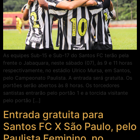
As equipes Sub-15 e Sub-17 do Santos FC terão pela
frente o Jabaquara, neste sábado (07), às 9 e 11 horas
respectivamente, no estádio Ulrico Mursa, em Santos,
pelo Campeonato Paulista. A entrada será gratuita. Os
portões serão abertos às 8 horas. Os torcedores
santistas entrarão pelo portão 1 e a torcida visitante
pelo portão […]
Entrada gratuita para
Santos FC X São Paulo, pelo
Paulista Feminino, no