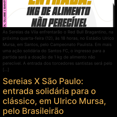
As Sereias da Vila enfrentarão o Red Bull Bragantino, na
próxima quarta-feira (12), às 18 horas, no Estádio Ulrico
Mursa, em Santos, pelo Campeonato Paulista. Em mais
uma ação solidária do Santos FC, o ingresso para a
partida será a doação de 1 kg de alimento não
perecível. A entrada dos torcedores santistas será pelo
[…]
Sereias X São Paulo:
entrada solidária para o
clássico, em Ulrico Mursa,
pelo Brasileirão