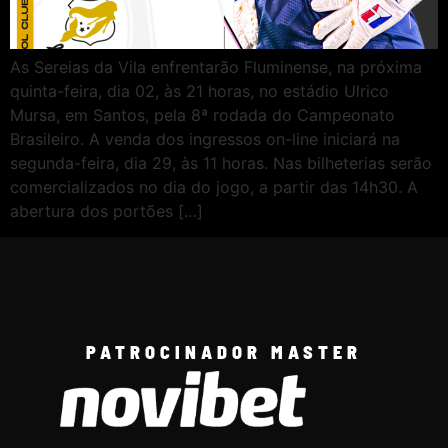
As Sereias da Vila enfrentarão Fluminense, na próxima
quinta-feira, dia 02, às 21 horas, no estádio Ulrico
Mursa, em Santos, pela 8ª rodada do Campeonato
Brasileiro. A venda dos ingressos on-line iniciará na
segunda-feira, dia 29, às 11 horas. Nas bilheterias serão
comercializados no dia do jogo, a partir das 14h30. A
abertura dos portões […]
PATROCINADOR MASTER