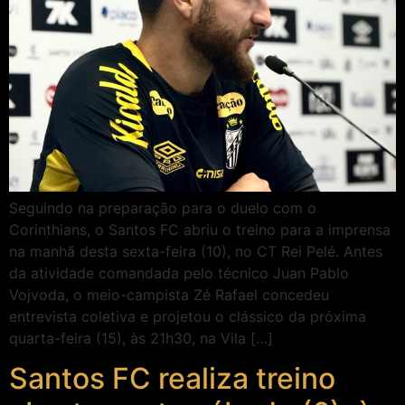
Seguindo na preparação para o duelo com o
Corinthians, o Santos FC abriu o treino para a imprensa
na manhã desta sexta-feira (10), no CT Rei Pelé. Antes
da atividade comandada pelo técnico Juan Pablo
Vojvoda, o meio-campista Zé Rafael concedeu
entrevista coletiva e projetou o clássico da próxima
quarta-feira (15), às 21h30, na Vila […]
Santos FC realiza treino