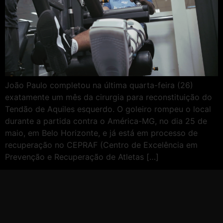
João Paulo completou na última quarta-feira (26)
exatamente um mês da cirurgia para reconstituição do
Tendão de Aquiles esquerdo. O goleiro rompeu o local
durante a partida contra o América-MG, no dia 25 de
maio, em Belo Horizonte, e já está em processo de
recuperação no CEPRAF (Centro de Excelência em
Prevenção e Recuperação de Atletas […]