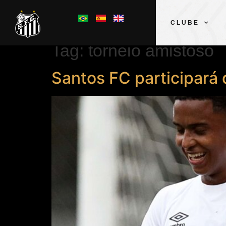
CLUBE
Tag:
torneio amistoso
Santos FC participará 