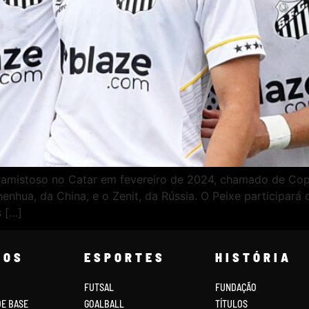
o amistoso no Catar em fevereiro de 2024, chamado de Cop
henhua, da China, e o Zenit, da Rússia. O Peixe participar
s […]
COS
ESPORTES
HISTÓRIA
FUTSAL
FUNDAÇÃO
DE BASE
GOALBALL
TÍTULOS