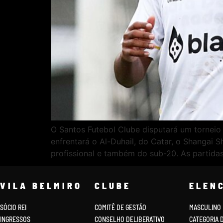
O Santos Futebol Clube disputará um tornei
enfrentará o Al-Duhail, do Catar, o Shangai S
profissional e também do sub-20. As partida
VILA BELMIRO
CLUBE
ELEN
SÓCIO REI
COMITÊ DE GESTÃO
MASCULINO
INGRESSOS
CONSELHO DELIBERATIVO
CATEGORIA 