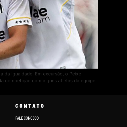
a da Igualdade. Em excursão, o Peixe
á da competição com alguns atletas da equipe
CONTATO
FALE CONOSCO