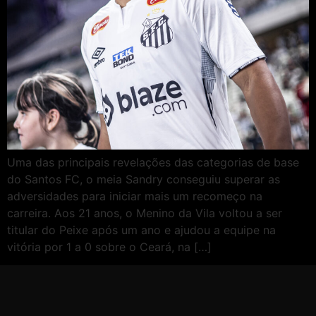
Uma das principais revelações das categorias de base
do Santos FC, o meia Sandry conseguiu superar as
adversidades para iniciar mais um recomeço na
carreira. Aos 21 anos, o Menino da Vila voltou a ser
titular do Peixe após um ano e ajudou a equipe na
vitória por 1 a 0 sobre o Ceará, na […]