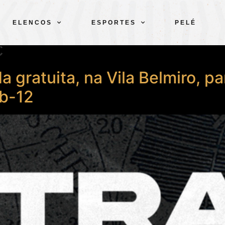
ELENCOS
ESPORTES
PELÉ
C
da gratuita, na Vila Belmiro, 
ub-12