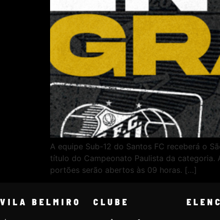
A equipe Sub-12 do Santos FC receberá o São 
título do Campeonato Paulista da categoria. A
portões serão abertos às 09 horas. […]
VILA BELMIRO
CLUBE
ELEN