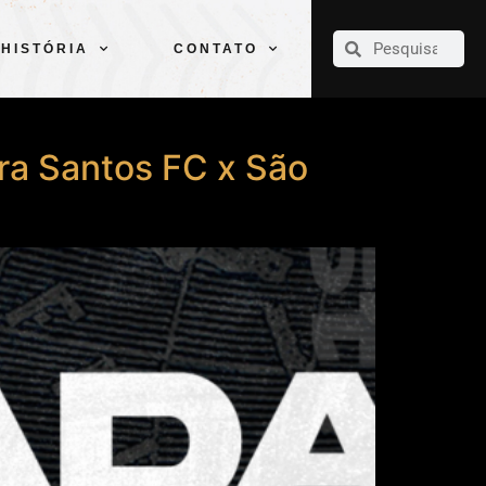
CLUBE
ELENCOS
ESPORTES
PELÉ
HISTÓRIA
CONTATO
HISTÓRIA
CONTATO
para Santos FC x São