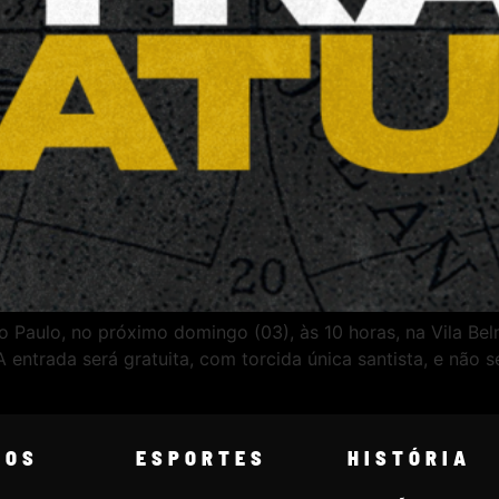
Paulo, no próximo domingo (03), às 10 horas, na Vila Belm
 entrada será gratuita, com torcida única santista, e não s
COS
ESPORTES
HISTÓRIA