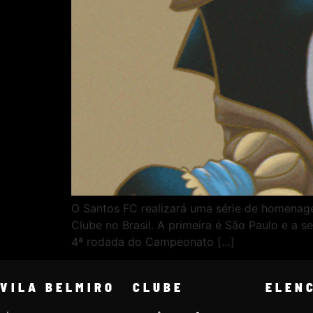
O Santos FC realizará uma série de homenag
Clube no Brasil. A primeira é São Paulo e a s
4ª rodada do Campeonato […]
VILA BELMIRO
CLUBE
ELEN