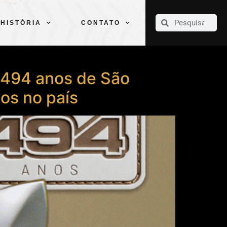
CLUBE
ELENCOS
ESPORTES
PELÉ
HISTÓRIA
CONTATO
HISTÓRIA
CONTATO
s 494 anos de São
os no país