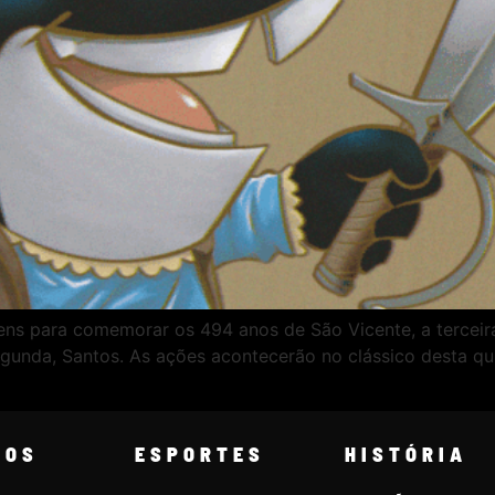
ens para comemorar os 494 anos de São Vicente, a tercei
egunda, Santos. As ações acontecerão no clássico desta quin
COS
ESPORTES
HISTÓRIA