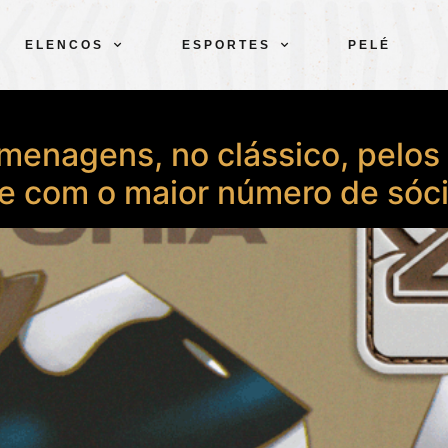
ELENCOS
ESPORTES
PELÉ
omenagens, no clássico, pelo
de com o maior número de sóci