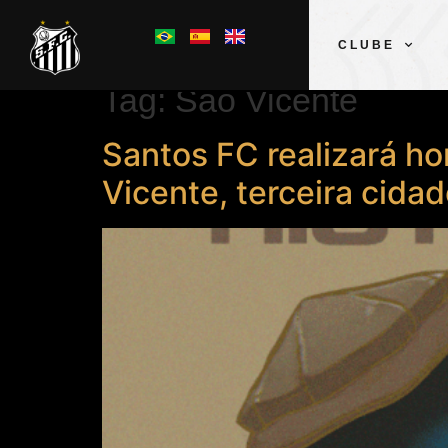
CLUBE
Tag:
São Vicente
Santos FC realizará h
Vicente, terceira cida