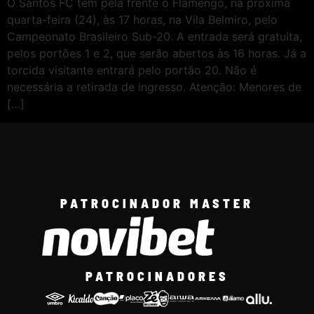
O Santos FC tem pela frente o Flamengo, na próxima
quarta-feira (24), às 17 horas, na Vila Belmiro, pelo
Campeonato Brasileiro Sub-20. A entrada será gratuita,
pelos portões 1 e 2, que serão abertos às 16 horas. Já a
torcida visitante entrará pelo portão 20. Não é
necessária a retirada de ingresso. Atenção: Menores de
[…]
PATROCINADOR MASTER
PATROCINADORES