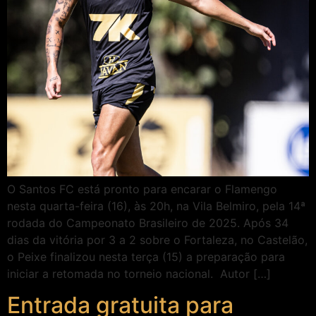
O Santos FC está pronto para encarar o Flamengo
nesta quarta-feira (16), às 20h, na Vila Belmiro, pela 14ª
rodada do Campeonato Brasileiro de 2025. Após 34
dias da vitória por 3 a 2 sobre o Fortaleza, no Castelão,
o Peixe finalizou nesta terça (15) a preparação para
iniciar a retomada no torneio nacional. Autor […]
Entrada gratuita para