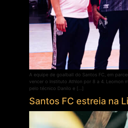
A equipe de goalball do Santos FC, em parce
vencer o Instituto Athlon por 8 a 4. Leomon
pelo técnico Danilo e […]
Santos FC estreia na L