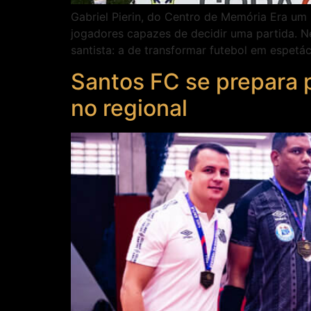
Gabriel Pierin, do Centro de Memória Era um 
jogadores capazes de decidir uma partida. 
santista: a de transformar futebol em espetá
Santos FC se prepara p
no regional