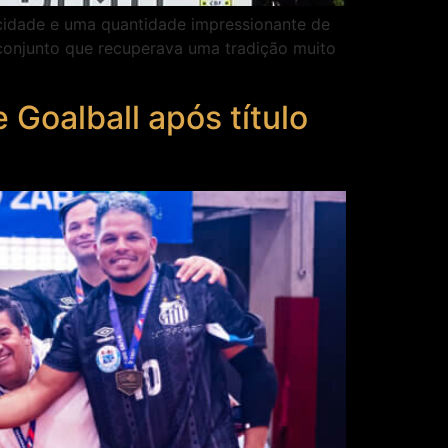
locidade e uma quantidade impressionante de
conjunto que recuperava uma tradição muito
Goalball após título