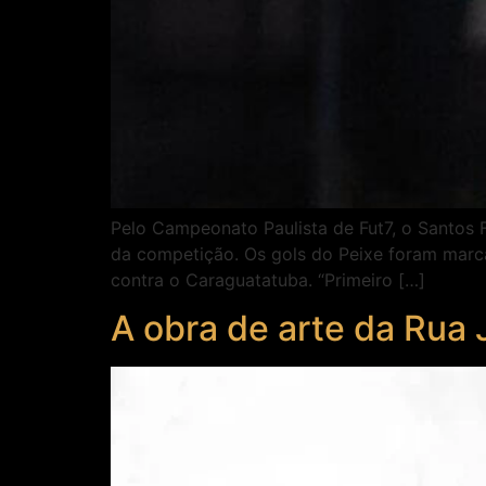
Pelo Campeonato Paulista de Fut7, o Santos 
da competição. Os gols do Peixe foram marca
contra o Caraguatatuba. “Primeiro […]
A obra de arte da Rua 