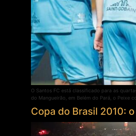
O Santos FC está classificado para as quarta
do Mangueirão, em Belém do Pará, o Peixe co
Copa do Brasil 2010: o