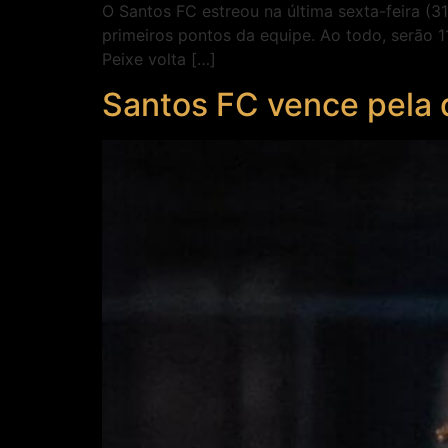
O Santos FC estreou na última sexta-feira (3
primeiros pontos da equipe. Ao todo, serão 1
Peixe volta […]
Santos FC vence pela 