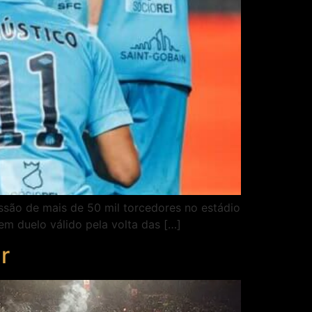
ssão de mais de 50 mil torcedores no estádio
m duelo válido pela volta das […]
r