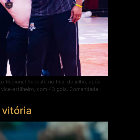
 Regional Sudeste no final de julho, após
 vice-artilheiro, com 43 gols. Comandada
vitória