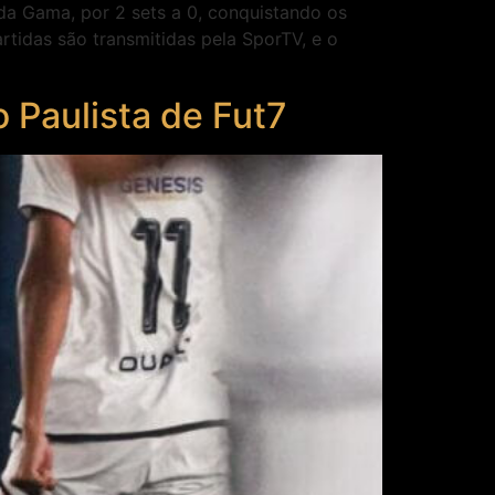
 da Gama, por 2 sets a 0, conquistando os
rtidas são transmitidas pela SporTV, e o
 Paulista de Fut7