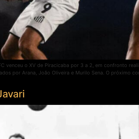
FC venceu o XV de Piracicaba por 3 a 2, em confronto real
dos por Arana, João Oliveira e Murilo Sena. O próximo con
Javari