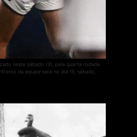
izado neste sábado (3), pela quarta rodada
fronto da equipe será no dia 15, sábado,