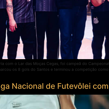
ria com o Lar das Moças Cegas, foi campeã do Campeonato
 marcou os 8 gols do Santos e terminou a competição como
iga Nacional de Futevôlei com 