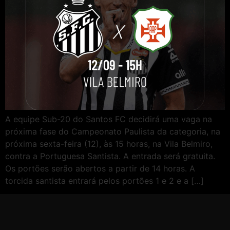
A equipe Sub-20 do Santos FC decidirá uma vaga na
próxima fase do Campeonato Paulista da categoria, na
próxima sexta-feira (12), às 15 horas, na Vila Belmiro,
contra a Portuguesa Santista. A entrada será gratuita.
Os portões serão abertos a partir de 14 horas. A
torcida santista entrará pelos portões 1 e 2 e a […]