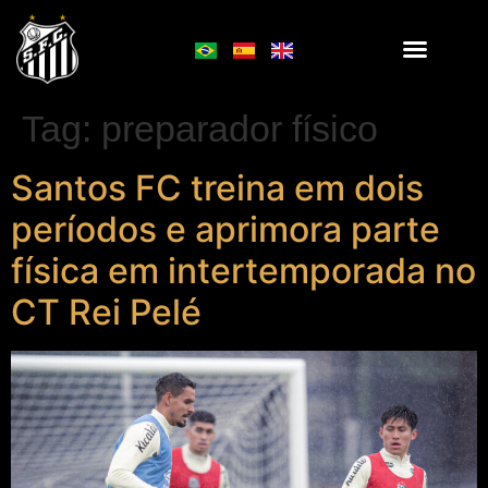
Tag:
preparador físico
Santos FC treina em dois
períodos e aprimora parte
física em intertemporada no
CT Rei Pelé