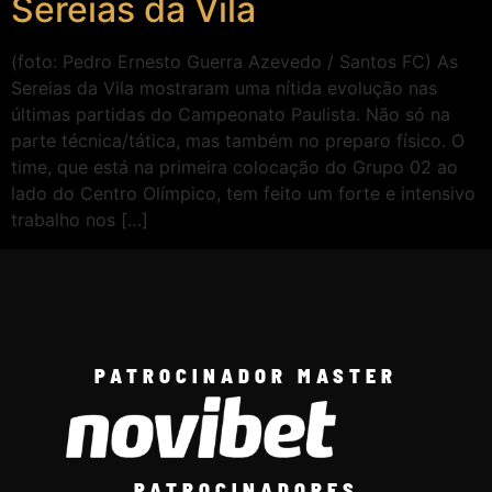
Sereias da Vila
(foto: Pedro Ernesto Guerra Azevedo / Santos FC) As
Sereias da Vila mostraram uma nítida evolução nas
últimas partidas do Campeonato Paulista. Não só na
parte técnica/tática, mas também no preparo físico. O
time, que está na primeira colocação do Grupo 02 ao
lado do Centro Olímpico, tem feito um forte e intensivo
trabalho nos […]
PATROCINADOR MASTER
PATROCINADORES