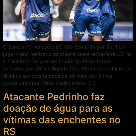
O Santos FC venceu o EC São Bernardo por 3 a 1 em
jogo-treino realizado na manhã desta terça-feira (3), no
CT Rei Pelé. Os gols do triunfo do Peixe foram
anotados por Willian Bigode (2) e Pedrinho. O duelo foi
dividido em dois tempos de 30 minutos. O time
comandado por Fábio Carille entrou […]
Atacante Pedrinho faz
doação de água para as
vítimas das enchentes no
RS