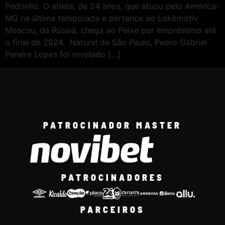
Pedrinho. O atleta, de 24 anos, que atuou pelo América-
MG na última temporada e pertence ao Lokomotiv
Moscou, da Rússia, chega ao Peixe por empréstimo até
o final de 2024. Natural de São Paulo, Pedro Gabriel
Pereira Lopes foi revelado […]
PATROCINADOR MASTER
PATROCINADORES
PARCEIROS