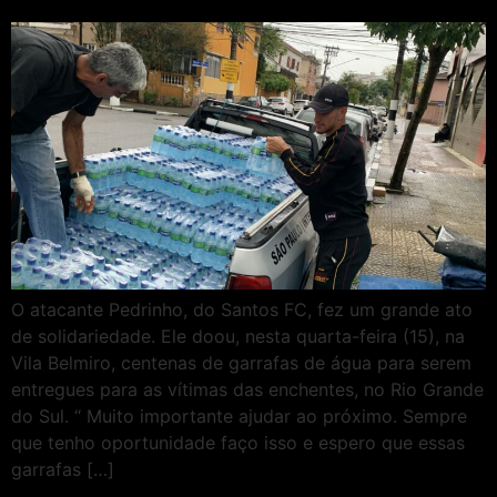
O atacante Pedrinho, do Santos FC, fez um grande ato
de solidariedade. Ele doou, nesta quarta-feira (15), na
Vila Belmiro, centenas de garrafas de água para serem
entregues para as vítimas das enchentes, no Rio Grande
do Sul. “ Muito importante ajudar ao próximo. Sempre
que tenho oportunidade faço isso e espero que essas
garrafas […]