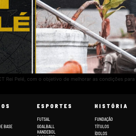
 Rei Pelé, com o objetivo de melhorar as condições para a
COS
ESPORTES
HISTÓRIA
FUTSAL
FUNDAÇÃO
DE BASE
GOALBALL
TÍTULOS
HANDEBOL
ÍDOLOS