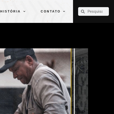
CLUBE
ELENCOS
ESPORTES
PELÉ
HISTÓRIA
CONTATO
HISTÓRIA
CONTATO