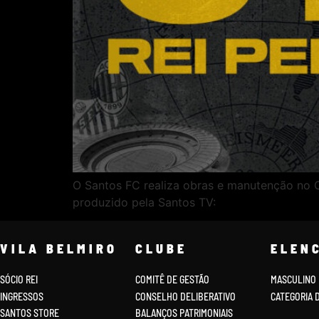
O Santos FC realiza obras e manutenção no CT
produzido pela Santos TV:
VILA BELMIRO
CLUBE
ELEN
SÓCIO REI
COMITÊ DE GESTÃO
MASCULINO
INGRESSOS
CONSELHO DELIBERATIVO
CATEGORIA 
SANTOS STORE
BALANÇOS PATRIMONIAIS