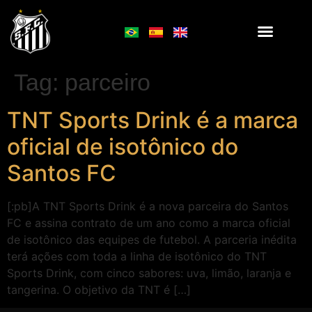
Tag:
parceiro
TNT Sports Drink é a marca
oficial de isotônico do
Santos FC
[:pb]A TNT Sports Drink é a nova parceira do Santos
FC e assina contrato de um ano como a marca oficial
de isotônico das equipes de futebol. A parceria inédita
terá ações com toda a linha de isotônico do TNT
Sports Drink, com cinco sabores: uva, limão, laranja e
tangerina. O objetivo da TNT é […]