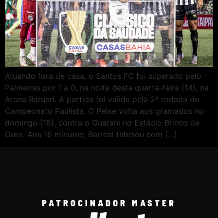
Atuando fora de casa, o Santos FC foi superado pelo
Palmeiras por 1 a 0, na noite desta quarta-feira (14), na
Arena Barueri. A partida foi válida pela 2ª rodada do
Campeonato Paulista. O Peixe volta aos gramados no
domingo (18), contra o Guarani no Estádio Brinco de
Ouro. Aos 16 minutos, Barreal tabelou com […]
PATROCINADOR MASTER