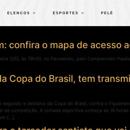
ELENCOS
ESPORTES
PELÉ
m: confira o mapa de acesso
-feira (25), às 19h30, no Pacaembu, pelo Campeonato Pauli
la Copa do Brasil, tem transm
egundo e decisivo da Copa do Brasil, contra o Figueirens
al da competição. A jornada esportiva começa as 19 hora
 em […]