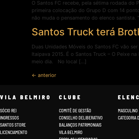
O Santos FC recebe, pela sétima rodada do P
primeira colocação do Grupo D com 14 ponto
não muda o pensamento do elenco santista. “
Santos Truck terá Brot
Duas Unidades Móveis do Santos FC vão ser a
Itaipava 2015. É o Santos Truck – O Peixe na 
meio dia. No local […]
←
anterior
VILA BELMIRO
CLUBE
ELEN
SÓCIO REI
COMITÊ DE GESTÃO
MASCULINO
INGRESSOS
CONSELHO DELIBERATIVO
CATEGORIA 
SANTOS STORE
BALANÇOS PATRIMONIAIS
LICENCIAMENTO
VILA BELMIRO