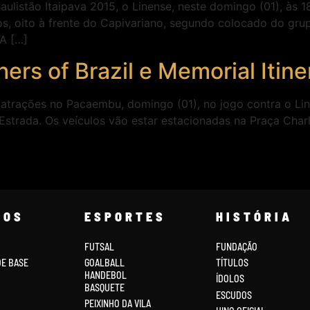
aulistão Itaipava 2015, o Linense, neste domingo (01), às
s, oito à frente do Capivariano, segundo colocado do gru
A […]
hers of Brazil e Memorial Iti
trações no Pacaembu, domingo (01), no jogo contra o Lin
Estrada. Os veículos vão estar estacionadas na Praça Charle
COS
ESPORTES
HISTÓRIA
FUTSAL
FUNDAÇÃO
DE BASE
GOALBALL
TÍTULOS
HANDEBOL
ÍDOLOS
BASQUETE
ESCUDOS
PEIXINHO DA VILA