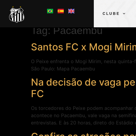
CLUBE
Tag:
Pacaembu
Santos FC x Mogi Miri
O Peixe enfrenta o Mogi Mirim, nesta quinta
São Paulo: Mapa Pacaembu
Na decisão de vaga pe
FC
Os torcedores do Peixe podem acompanhar o s
acontece no Pacaembu, vale vaga na semifin
entrevistas. E às 20 horas, direto do Estádio