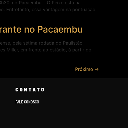
 18h30, no Pacaembu. O Peixe está na
po. Entretanto, essa vantagem na pontuação
nerante no Pacaembu
ense, pela sétima rodada do Paulistão
s Miller, em frente ao estádio, à partir do
Próximo
→
CONTATO
FALE CONOSCO