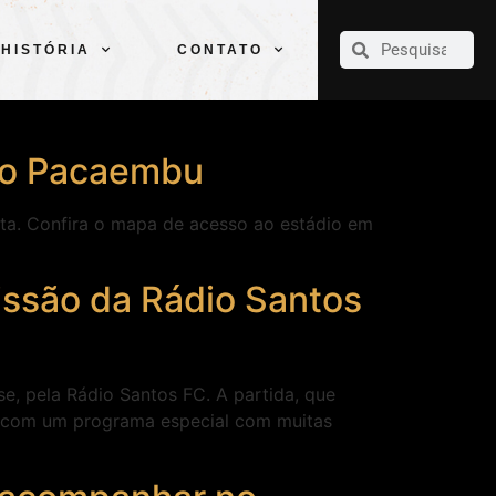
CLUBE
ELENCOS
ESPORTES
PELÉ
HISTÓRIA
CONTATO
HISTÓRIA
CONTATO
 ao Pacaembu
sta. Confira o mapa de acesso ao estádio em
issão da Rádio Santos
e, pela Rádio Santos FC. A partida, que
s com um programa especial com muitas