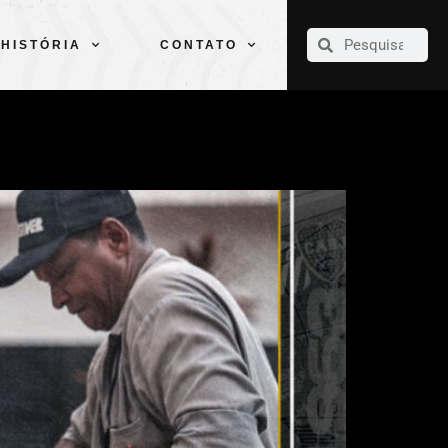
CLUBE
ELENCOS
ESPORTES
PELÉ
HISTÓRIA
CONTATO
HISTÓRIA
CONTATO