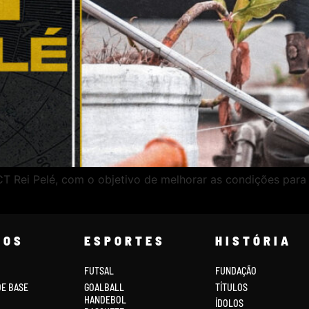
 Rei Pelé, com o objetivo de melhorar as condições para a
COS
ESPORTES
HISTÓRIA
FUTSAL
FUNDAÇÃO
DE BASE
GOALBALL
TÍTULOS
HANDEBOL
ÍDOLOS