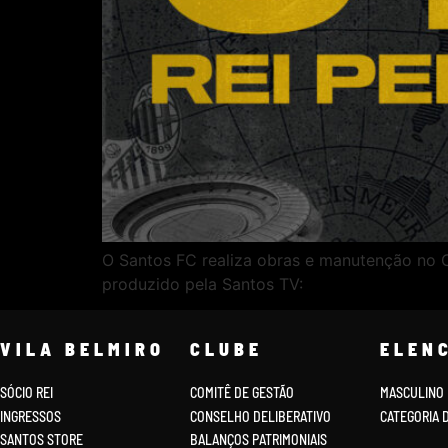
O Santos FC realiza obras e manutenção no CT
produzido pela Santos TV:
VILA BELMIRO
CLUBE
ELEN
SÓCIO REI
COMITÊ DE GESTÃO
MASCULINO
INGRESSOS
CONSELHO DELIBERATIVO
CATEGORIA 
SANTOS STORE
BALANÇOS PATRIMONIAIS