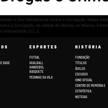
ram o Dia Internacional contra a Corrupção. Nessa data, 
ontra a Corrupção, na cidade de Mérida, no México. Est
e internacional. O […]
COS
ESPORTES
HISTÓRIA
FUTSAL
FUNDAÇÃO
DE BASE
GOALBALL
TÍTULOS
HANDEBOL
ÍDOLOS
BASQUETE
ESCUDOS
PEIXINHO DA VILA
HINO OFICIAL
CENTRO DE MEMÓRIA E
ESTATÍSTICA
NOTÍCIAS