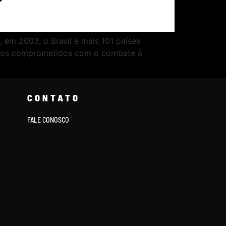
em 2003, o Brasil e mais 101 países
amos comprometidos com o combate à
CONTATO
FALE CONOSCO