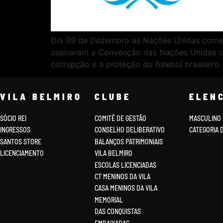
Dia 09 de Dezembro as Nações Unidas comemo
assinaram a Convenção das Nações Unidas c
corrupção e a proteção do futebol brasileiro 
VILA BELMIRO
CLUBE
ELEN
SÓCIO REI
COMITÊ DE GESTÃO
MASCULINO
INGRESSOS
CONSELHO DELIBERATIVO
CATEGORIA 
SANTOS STORE
BALANÇOS PATRIMONIAIS
LICENCIAMENTO
VILA BELMIRO
ESCOLAS LICENCIADAS
CT MENINOS DA VILA
CASA MENINOS DA VILA
MEMORIAL
DAS CONQUISTAS