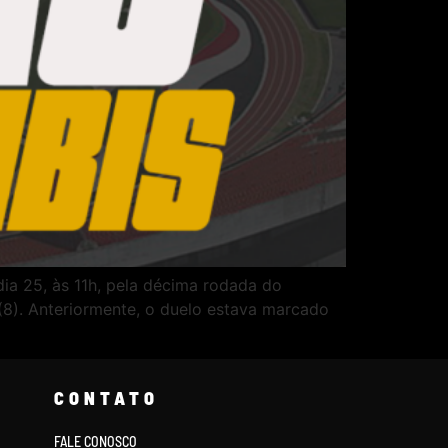
ia 25, às 11h, pela décima rodada do
(8). Anteriormente, o duelo estava marcado
CONTATO
FALE CONOSCO