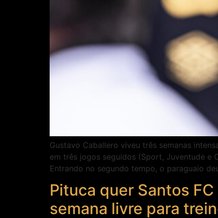
Gustavo Caballero viveu três semanas intensa
em três jogos seguidos (Sport, Juventude e C
Entrando no segundo tempo, o paraguaio deu
Pituca quer Santos FC 
semana livre para trei