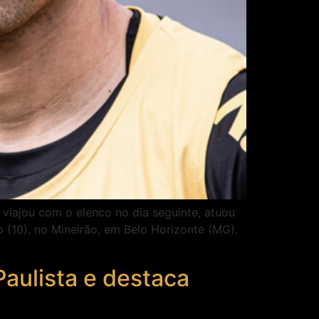
 viajou com o elenco no dia seguinte, atuou
 (10), no Mineirão, em Belo Horizonte (MG).
Paulista e destaca