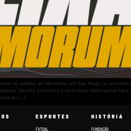
nardo no estádio do Morumbis, em São Paulo, no próximo d
rcelo Teixeira confirmou o novo local nesta quinta-feira 
toria do […]
COS
ESPORTES
HISTÓRIA
FUTSAL
FUNDAÇÃO