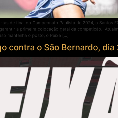
rtas de final do Campeonato Paulista de 2024, o Santos F
 garantir a primeira colocação geral da competição. Atual
aso mantenha o posto, o Peixe […]
o contra o São Bernardo, dia