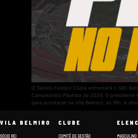
O Santos Futebol Clube enfrentará o São Ber
Campeonato Paulista de 2024. O presidente Ma
para acontecer na Vila Belmiro, às 16h. A dire
VILA BELMIRO
CLUBE
ELEN
SÓCIO REI
COMITÊ DE GESTÃO
MASCULINO