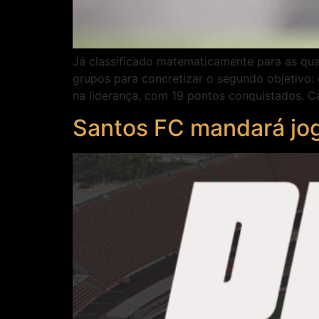
Já classificado matematicamente para as qua
grupos para concretizar o segundo objetivo:
na liderança, com 19 pontos conquistados. C
Santos FC mandará jog