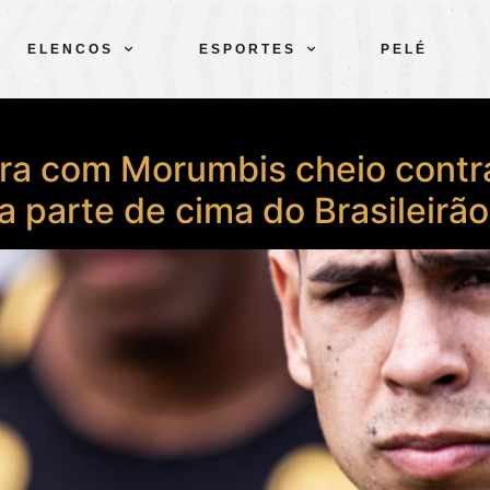
ELENCOS
ESPORTES
PELÉ
bra com Morumbis cheio contr
 parte de cima do Brasileirão