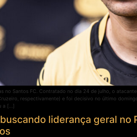
s no Santos FC. Contratado no dia 24 de julho, o atacante
ruzeiro, respectivamente) e foi decisivo no último domingo
 a […]
buscando liderança geral no 
nos