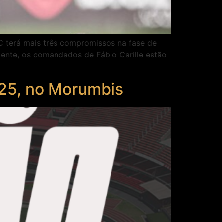
C terá mais três compromissos na fase de
mente, os comandados de Fábio Carille estão
 25, no Morumbis