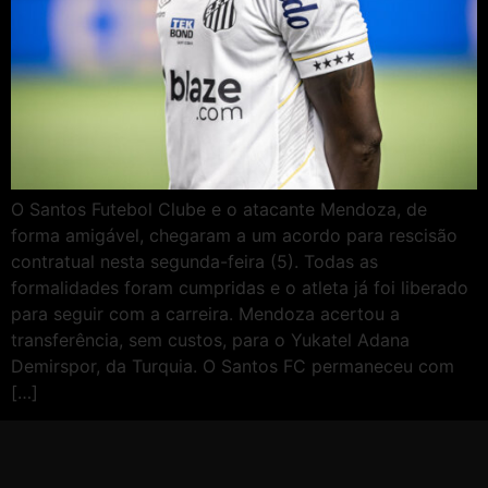
O Santos Futebol Clube e o atacante Mendoza, de
forma amigável, chegaram a um acordo para rescisão
contratual nesta segunda-feira (5). Todas as
formalidades foram cumpridas e o atleta já foi liberado
para seguir com a carreira. Mendoza acertou a
transferência, sem custos, para o Yukatel Adana
Demirspor, da Turquia. O Santos FC permaneceu com
[…]